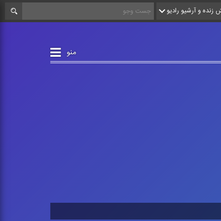
زنده و آرشیو رادیو
منو