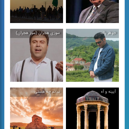
جوهر پاك
سوزی هجران (سوز هجران)
مثنوی افشاری (نوحه گر
یادمان
گویم حدیث سوزناك)
تكنوازی نی ویژه اربعین،
آواز قاسم رفعتی ،
1401
آیینه و آه
ندانم چه هستی
جوهر پاك
سوزی هجران (سوز
هجران)
قطعه ای با آهنگسازی اصغر
تصنیف كردی
فلاح بابایی در آواز ...