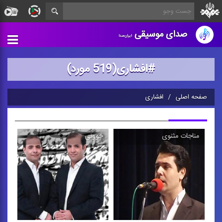
صدای موسیقی
ایران‌صدا
#افشاری(519 مورد)
صفحه اصلی
افشاری
مناجات مثنوی
جوونی