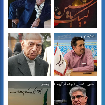
مرثیه در آواز افشاری و
برنامه ای در آواز افشاری با
دستگاه نوا با مضمون كربلا
اجرای احمد عبادی ...
شكوه دین
نوگل
بهانه تو
آرزوی كربلا
تصنیف در فضای موسیقی
مرثیه در آواز افشاری و
دستگاهی و بیكلام همین
دستگاه نوا با مضمون كربلا
تصنیف
یادمان
مثنوی افشاری (نوحه گر گویم حدیث سوزناك)
شكوه دین
نوگل
تصنیف در فضای موسیقی
تصنیف افشاری از فریدون
دستگاهی و بی‌كلام همین
حافظی ، 1391
تصنیف ...