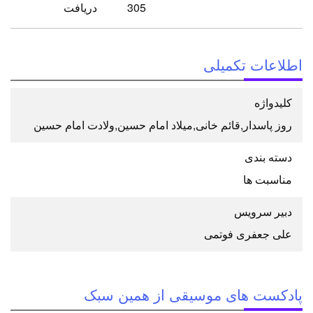
305
دریافت
اطلاعات تکمیلی
كلیدواژه
روز پاسدار,قائم خانی,میلاد امام حسین,ولادت امام حسین
دسته بندی
مناسبت ها
دبیر سرویس
علی جعفری فوتمی
پادکست های موسیقی از همین سبک