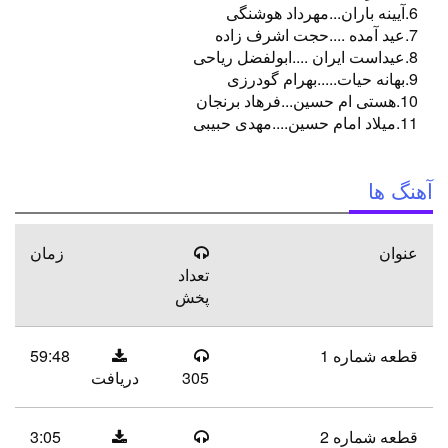
6.آیینه باران...مهرداد هوشنگی
7.عید آمده ....حجت اشرف زاده
8.عیداست ایران ....ابولفضل ریاحی
9.بهانه حیات.....بهرام گودرزی
10.هستی ام حسین...فرهاد برنجان
11.میلاد امام حسین....مهدی حبیبی
آهنگ ها
عنوان
زمان
تعداد
پخش
قطعه شماره 1
59:48
305
دریافت
قطعه شماره 2
3:05