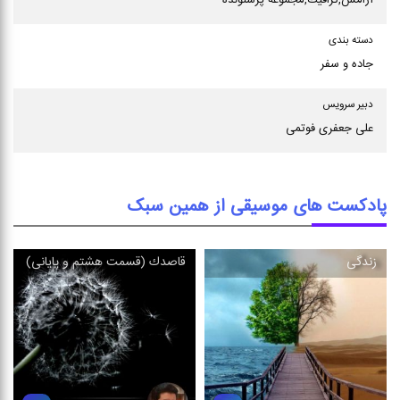
آرامش,ترافیك,مجموعه پرشنونده
دسته بندی
جاده و سفر
دبیر سرویس
علی جعفری فوتمی
پادکست های موسیقی از همین سبک
زندگی
قاصدك (قسمت هشتم و پایانی)