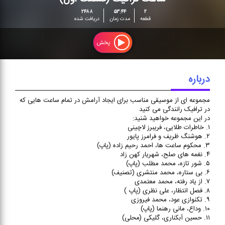
ساعت ترافیك (قسمت
اول)
۲۴۸۸
۵۳:۴۴
۲
قطعه
مدت زمان
دریافت شده
مجموعه ای از موسیقی مناسب
برای ایجاد آرامش در تمام ساعت
پخش
هایی که در ترافیک رانندگی می
کنید
درباره
مجموعه ای از موسیقی مناسب برای ایجاد آرامش در تمام ساعت هایی که
در ترافیک رانندگی می کنید
در این مجموعه خواهید شنید:
۱. خاطرات طلایی، فریبرز لاچینی
۲. هوشنگ ظریف و فرامرز پایور
۳. محکوم ساعت ها، احمد رحیم زاده (پاپ)
۴. نغمه های صلح، شهریار کهن زاد
۵. شور تازه، محمد مطلب (پاپ)
۶. بی ستاره، محمد منتشری (تصنیف)
۷. از یاد رفته، محمد معتمدی
۸. فصل انتظار، علی نظری (پاپ )
۹. تکنوازی عود، محمد فیروزی
۱۰. وداع، مانی رهنما (پاپ)
۱۱. حسین آبکناری، گلیکی (محلی)