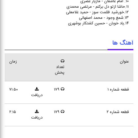
۱۰. امام عاشقان - مازیار عصری
۱۱.حاشا ازتو دل برکنم - مرتضی محمدی
۱۲.خورشید ظلمت سوز - حمید غلامعلی
۱۳.شمع وجود - محمد اصفهانی
۱۴.یاد خوبان - حسین کشتکار بوشهری
آهنگ ها
عنوان
زمان
تعداد
پخش
قطعه شماره ۱
۱۷۹
۷۱:۵۰
دریافت
قطعه شماره ۲
۱۷۹
۲:۱۵
دریافت