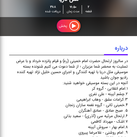
در سالروز ارتحال حضرت امام
۳۸۸
۷۱:۵۰
۲
خمینی (ره) و قیام پانزده خرداد و
قطعه
مدت زمان
دریافت شده
با عرض تسلیت به محضر شما
عزیزان ؛ از شما دعوت می کنیم
شنونده بسته موسیقی مثل دریا
پخش
با تهیه کنندگی و اجرای حسین
خلیل نژاد تهیه کننده رادیو جوان
باشید
درباره
در سالروز ارتحال حضرت امام خمینی (ره) و قیام پانزده خرداد و با عرض
تسلیت به محضر شما عزیزان ؛ از شما دعوت می کنیم شنونده بسته
موسیقی مثل دریا با تهیه کنندگی و اجرای حسین خلیل نژاد تهیه کننده
رادیو جوان باشید
آنچه در این بسته موسیقی خواهید شنید:
۱.امام انقلابی - گروه کر
۲.چشم آیینه - علی نفری
۳.کرامات عشق - وهاب ابراهیمی
۴.خمینی ثانی - گروه نغمه سازان زنجان
۵. صبح صادق - صادق آهنگران
۶.ارتحال مرثیه سی (آذری) - سعید بذلی
۷.اشک - مهرداد کاظمی
۸.امام بهار - سروش آیینه
۹. امام روشنی - غلامرضا پیروی