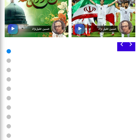
رسول مهربانی
سكوی افتخار
در شادباش ولادت باسعادت
شما را به شنیدن مجموعه ای از
رسول اكرم (ص) ؛ شنونده این
موسیقی ورزشی دعوت می كنیم
بسته موسیقی باشید