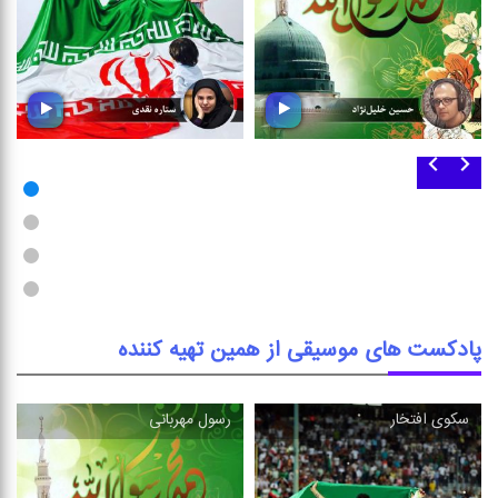
وطن
رسول مهربانی
در روزهای پر افتخار میهن ،
در شادباش ولادت باسعادت
مجموعه ای از تصنیف و ترانه را
رسول اكرم (ص) ؛ شنونده این
با موضوع وطن سرافرازمان
بسته موسیقی باشید
بشنوید
پادکست های موسیقی از همین تهیه کننده
سكوی افتخار
رسول مهربانی