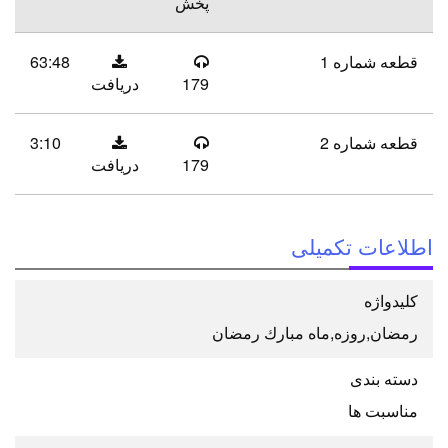
پخش
قطعه شماره 1
63:48
179
دریافت
قطعه شماره 2
3:10
179
دریافت
اطلاعات تکمیلی
كلیدواژه
رمضان,روزه,ماه مبارك رمضان
دسته بندی
مناسبت ها