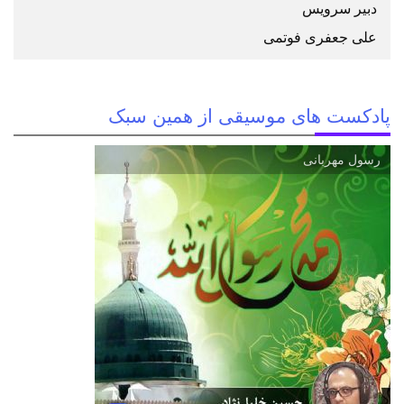
دبیر سرویس
علی جعفری فوتمی
پادکست های موسیقی از همین سبک
رسول مهربانی