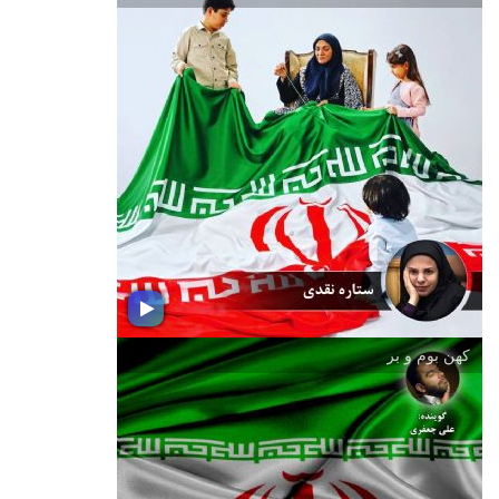
رسول مهربانی
در شادباش ولادت باسعادت رسول اكرم
(ص) ؛ شنونده این بسته موسیقی باشید
كهن بوم و بر
وطن