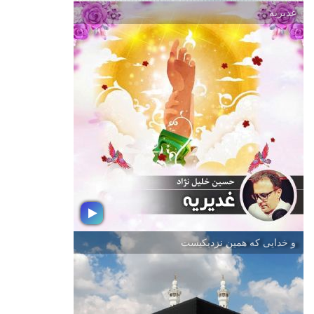
غدیریه
مثل دریا
در سالروز ارتحال حضرت امام خمینی
(ره) و قیام پانزده خرداد و با عرض
تسلیت به محضر شما عزیزان ؛ از شما
دعوت می كنیم شنونده بسته موسیقی
مثل دریا با تهیه كنندگی و اجرای حسین
خلیل نژاد تهیه كننده رادیو جوان باشید
و خدایی كه همین نزدیكیست
غدیریه