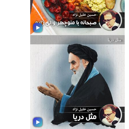
مثل دریا
صبحانه با منوچهر والی زاده - قسمت
شانزدهم
مجموعه ای متنوع از كلام و ترانه و
تصنیف برای شروع یك روز خوب به
انتخاب مرتضی اسد امرجی تهیه كننده
رادیو پیام و با اجرای استاد منوچهر والی
زاده صدا پیشه ؛ هنر پیشه و گوینده ی
پیشكسوت