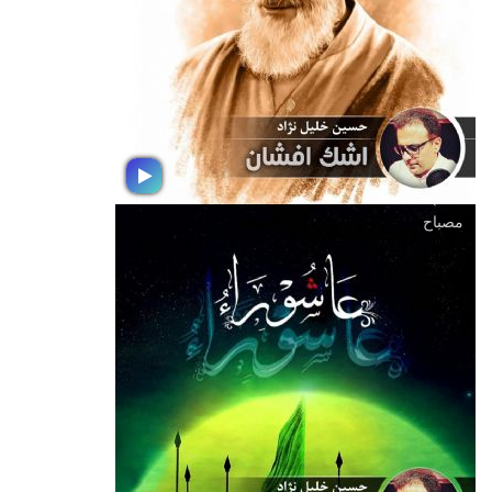
اجرای حسین خلیل نژاد تهیه كننده رادیو
جوان در گرامیداشت مقام شامخ معلم
تقدیم به شما.
مصباح
اشك افشان
در عزای جانسوز رحلت معمار كبیر
انقلاب اسلامی ؛ حضرت امام روح الله ،
بسته موسیقی اشك افشان با تهیه
كنندگی و اجرای حسین خلیل نژاد تهیه
كننده رادیو جوان تقدیم به شما.