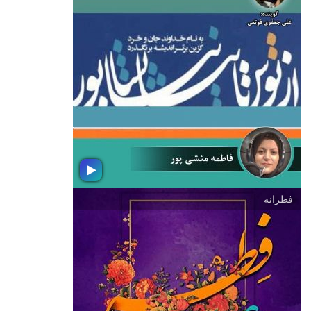
سعدی نامه
یكم اردیبهشت روز گرامیداشت استاد
سخن سعدی شیرازی است. به همین
مناسبت مجموعه ای از انواع موسیقی كه
درآن از اشعار سعدی استفاده شده
برایتان آماده كرده ایم
فطرانه
از توس تا نیشابور
در گرامیداشت جایگاه رفیع حكیم
ابوالقاسم فردوسی توسی و حكیم عمر
خیام نیشابوری مجموعه ای از موسیقی و