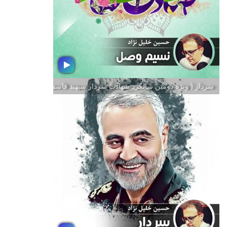
اجرای حسین خلیل نژاد تهیه كننده رادیو
جوان
سردار ( ویژه دومین سالگرد شهادت سردار سپهبد قاسم سلیمانی )
نسیم وصل - قسمت دوم
با عرض تبریك به مناسبت فرارسیدن ایام
میلاد با سعادت حضرت ختمی مرتبت
رسول اكرم محمد مصطفی (ص) و هفته
وحدت ؛ دعوتید به شنیدن بسته موسیقی
نسیم وصل به تهیه كنندگی و اجرای
حسین خلیل نژاد تهیه كننده رادیو جوان