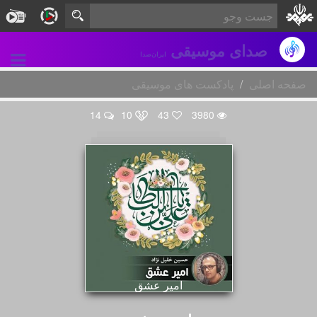
صدای موسیقی
ایران‌صدا
صفحه اصلی
پادکست های موسیقی
14
10
43
3980
امیر عشق
در سالروز ولادت با