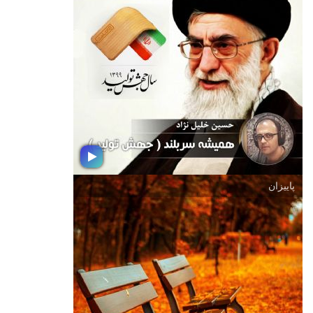
بهارخوانی
در آغار بهار 1399 ؛ همراه ما باشید با
مجموعه ای ترانه و تصنیف بهاری به
سلیقه حسین خلیل نژاد تهیه كننده رادیو
پاییزان
همیشه سربلند ( جهش تولید )
در روزهای نخستین سال 1399 هجری
خورشیدی با بسته موسیقی همیشه
سربلند ویژه گرامیداشت شعار سال