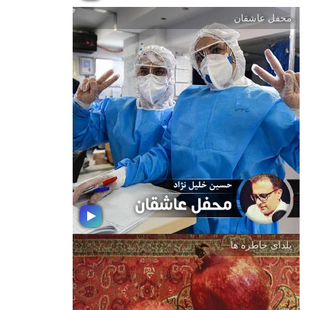
محفل عاشقان
نسیم وصل
به شاد باش فرارسیدن هفته وحدت و
میلاد با سعادت حضرت ختمی مرتبت
محمد مصطفی (ص) به شنیدن بسته
موسیقی نسیم وصل به انتخاب و اجرای
حسین خلیل نژاد تهیه كننده رادیو جوان
دعوتید.
یلدای خاطره ها
محفل عاشقان
در این روزها و هفته ها و ماه ها بارها