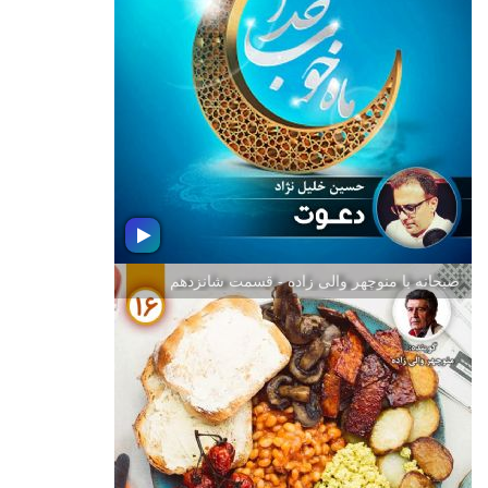
امیر عشق
در سالروز ولادت با سعادت مولای
متقیان حضرت علی (ع) و گرامیداشت
روز پدر شنونده بسته موسیقی امیر
عشق با تهیه كنندگی و اجرای حسین
خلیل نژاد نهیه كننده رادیو جوان باشید
صبحانه با منوچهر والی زاده - قسمت شانزدهم
دعوت
درماه مبارك رمضان 1401؛ شنونده بسته
موسیقی دعوت با تهیه كنندگی و اجرای
حسین خلیل نژاد نهیه كننده رادیو جوان
باشید