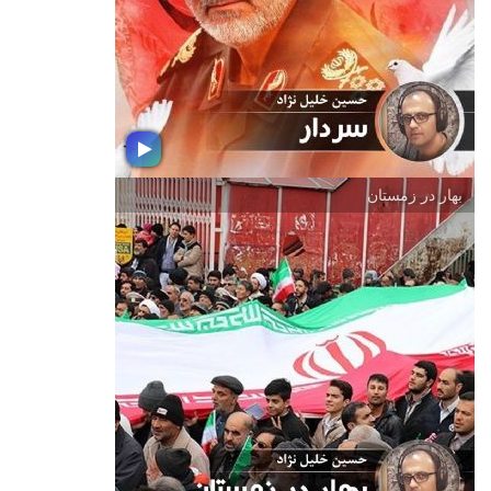
زلال و بیكران عشق و معرفت كند و
گاهی تنهای تنهای تنها می مانند... با ما در
اردوی راهیان همراه باشید
بهار در زمستان
سردار
خط خون نقطه ی پایان سلیمانی نیست
بهراسید كه این اول بسم الله است در
اندوه فراق سردار شهید سپهبد قاسم
سلیمانی شنونده این مجموعه موسیقی
باشید.