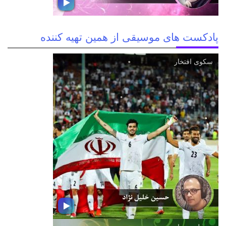
پادکست های موسیقی از همین تهیه کننده
سكوی افتخار
فرمان عشق
دل سفر كن در منا و عید قربان را ببین
چشمه‌های نور و شور آن بیابان را ببین دیو
نفس از پا درافكن، سنگ بر شیطان بزن
هم شكست نفس را، هم مرگ شیطان را
ببین