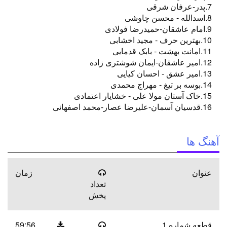
7.پدر-عرفان شرقی
8.اسدالله - محسن چاوشی
9.امام عاشقان-حمیدرضا فولادی
10.بهترین حرف - مجید اخشابی
11.امانت بهشت - بابک قدمایی
12.امیر عاشقان-ایمان شوشتری زاده
13.امیر عشق - احسان کیایی
14.بوسه بر تیغ - مهراج محمدی
15.خاک آستان مولا علی - خشایار اعتمادی
16.قدسیان آسمان-علیرضا عصار-محمد اصفهانی
آهنگ ها
عنوان
زمان
تعداد
پخش
قطعه شماره 1
59:56