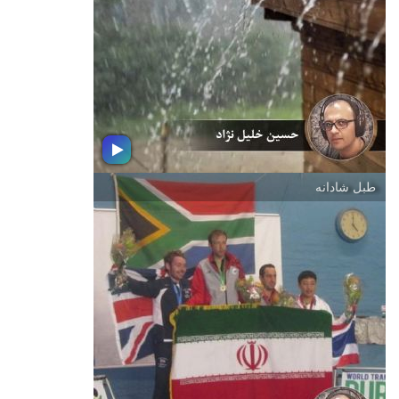
در شادباش ولادت باسعادت رسول اكرم
(ص) ؛ شنونده این بسته موسیقی باشید
طبل شادانه
حسی شبیه باران
دعوتید به شنیدن مجموعه دلچسبی از
تصنیف و ترانه هایی از جنس باران