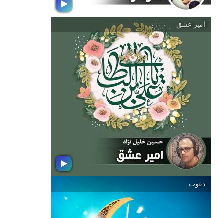
امیر عشق
سردار ( ویژه دومین سالگرد شهادت
سردار سپهبد قاسم سلیمانی )
تو رسیدی به آرزوی خودت چه كند این
جهان تباهی را؟ در دومین سالگرد شهادت
سردار دلها به شنیدن این بسته موسیقی
دعوتید.
دعوت