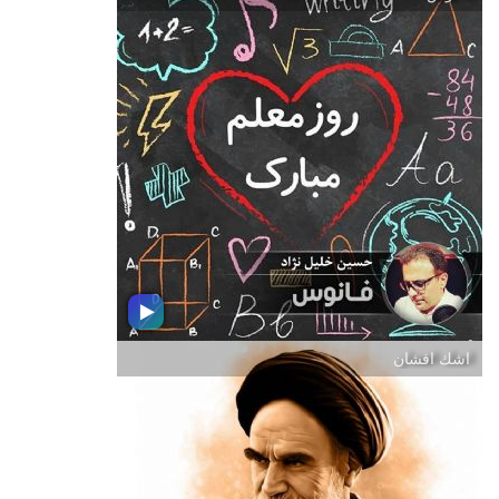
سبدی پر از بهاران
ضمن عرض تبریك به مناسبت فرارسیدن
نیمه شعبان ؛ سالروز ولادت با سعادت
قائم آل محمد ؛ حضرت مهدی (عج) ؛
بسته موسیقی سبدی پر از بهاران با تهیه
كنندگی و اجرای حسین خلیل نژاد تهیه
كننده رادیو جوان تقدیم به شما.
اشك افشان
فانوس
بسته موسیقی فانوس با تهیه كنندگی و