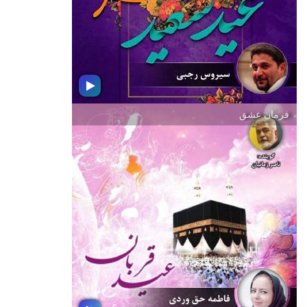
كلام تقدیم به شما دوستداران ادب
فارسی
فرمان عشق
فطرانه
در شادباش فرارسیدن عید سعید فطر و
به شكرانه یك ماه اطاعت و عبادت
دعوتید به نیوشیدن بسته موسیقی فطرانه
؛ ویژه عید سعید فطر