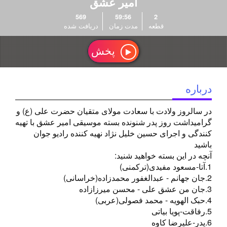
امیر عشق
سعادت مولای متقیان
حضرت علی (ع) و
569
59:56
2
قطعه
مدت زمان
دریافت شده
گرامیداشت روز پدر
شنونده بسته موسیقی
پخش
امیر عشق با تهیه کنندگی
و اجرای حسین خلیل نژاد
نهیه کننده رادیو جوان
باشید
درباره
در سالروز ولادت با سعادت مولای متقیان حضرت علی (ع) و
گرامیداشت روز پدر شنونده بسته موسیقی امیر عشق با تهیه
کنندگی و اجرای حسین خلیل نژاد نهیه کننده رادیو جوان
باشید
آنچه در این بسته خواهید شنید:
1.آتا-مسعود مفیدی(ترکمنی)
2.جان جهانم - عبدالغفور محمدزاده(خراسانی)
3.جان من عشق علی - محسن میرزازاده
4.حبک الهویه - محمد فصولی(عربی)
5.رفاقت-پویا بیاتی
6.پدر-علیرضا کاوه