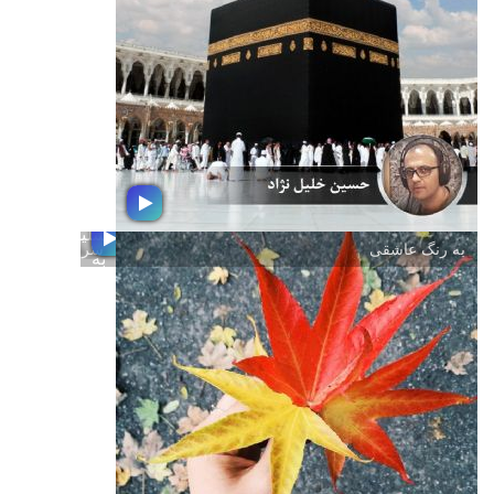
با تبریك و شادباش فرارسیدن عید سعید
غدیر خم به محضر شما عزیزان ؛ از شما
دعوت می كنیم شنونده بسته موسیقی
غدیریه با تهیه كنندگی و اجرای حسین
خلیل نژاد تهیه كننده رادیو جوان باشید
سربلندان
با
عرض
تسلیت
به رنگ عاشقی
سربلندان
به
مناسبت
فرا
رسیدن
و خدایی كه همین نزدیكیست
ایام
شهادت
كعبه، بوسه گاه هزاران مجنون است كه
س
در پی لیلای دیدار، رنجِ بادیه بر دوش
كشیده و بار هجران را تحمّل كرده اند تا به
این مَطاف و مسعی برسند.