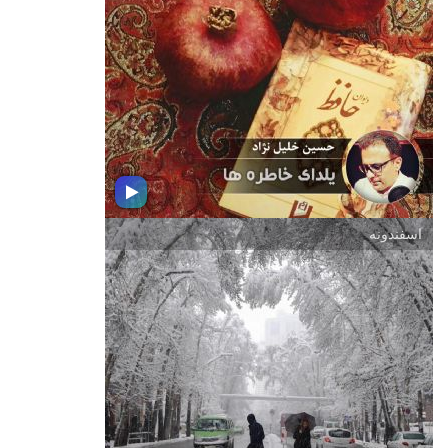
وبارها عبارت كادر درمان را شنیده ایم
.آنها كه با فداكاری و ازجان گذشتگی در
صف اول مبارزه با كرونا قراردارند و با
تمام توان در این راه می كوشند.پزشكان
و پرستاران سربازان پرتلاش خط مقدم
جنگ با كرونا هستند
اسفندونه
یلدای خاطره ها
در شب یلدای امسال به دور از دورهمی و
مهمانی و به دلیل رعایت دستورالعمل
های بهداشتی با حسین خلیل نژاد همراه
شوید و موسیقی هایی یلدایی را كه انتخاب
كرده است بشنوید