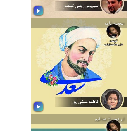
سعدی نامه
مادر
با عرض تبریك به مناسبت ولادت حضرت
فاطمه (س) و گرامیداشت مقام شامخ
مادر، در این بسته موسیقایی از مادر و
برای مادر بشنوید
از توس تا نیشابور