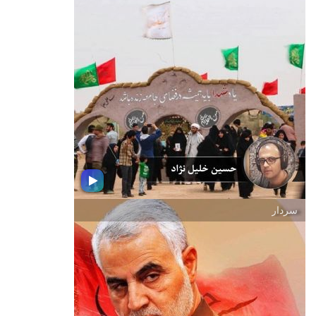
فصل سبز خاطره ها
خاطره ها عجیبن؛ می مونن و نمی رن.
خاطره ها به زندگی ماها رنگ می دن .
حالا در این بسته موسیقی از خاطره ها
می شنویم و خاطره بازی می كنیم
سردار
این راه بی نهایت ( راهیان نور )
كاش همگان بدانند در این شوریده فضای
فرهنگی، جز شهدا كسی نیست كه جان
تشنه نوجوانان ما را سیراب از چشمه