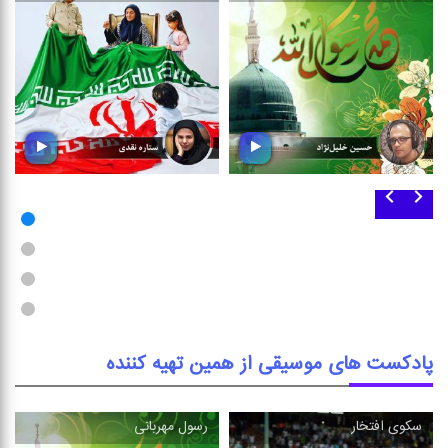
وطن
رسول مهربانی
در روزهای پر افتخار میهن ،
در شادباش ولادت باسعادت
مجموعه ای از تصنیف و ترانه را
رسول اكرم (ص) ؛ شنونده این
با موضوع وطن سرافرازمان
بسته موسیقی باشید
بشنوید
پادکست های موسیقی از همین تهیه کننده
سكوی افتخار
رسول مهربانی