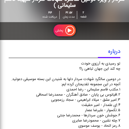
سپهبد قاسم سلیمانی )
سلیمانی )
تو رسیدی به آرزوی خودت
۶۱۴
۶۲:۵۷
۲
قطعه
مدت زمان
دریافت شده
چه کند این جهان تباهی را؟
در دومین سالگرد شهادت سردار
پخش
دلها به شنیدن این بسته
موسیقی دعوتید.
درباره
تو رسیدی به آرزوی خودت
چه کند این جهان تباهی را؟
در دومین سالگرد شهادت سردار دلها به شنیدن این بسته موسیقی دعوتید.
آنچه در این مجموعه تقدیمتان کرده ایم:
۱.مکتب قاسم سلیمانی - رضا احمدی
۲.اقیانوس بی پایان - صادق آهنگران - محمدرضا اسحاقی
۳.امیر عشق - میلاد ابراهیمی - سجاد رزمجویی
۴.ای علمدار - امیر حقیقت
۵.تکسوار - علیرضا عصار
۶.جوشش خون سردارها - محمدرضا جنتی
۷.چله نشین - محمودرضا صابری
۸.رمز اتحاد - یوسف موسوی