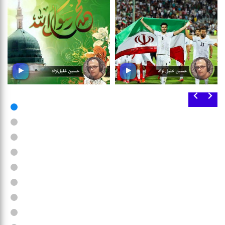
رسول مهربانی
سكوی افتخار
در شادباش ولادت باسعادت
شما را به شنیدن مجموعه ای از
رسول اكرم (ص) ؛ شنونده این
موسیقی ورزشی دعوت می كنیم
بسته موسیقی باشید