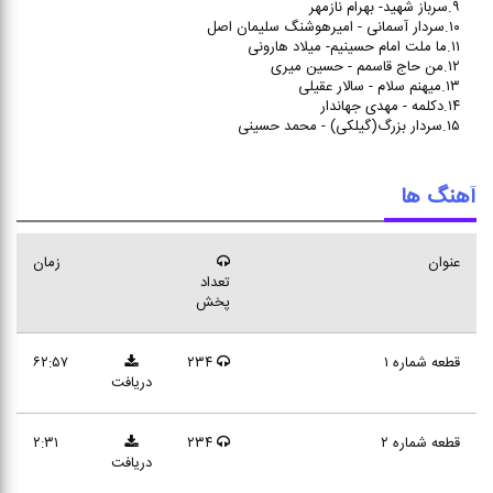
۹.سرباز شهید- بهرام نازمهر
۱۰.سردار آسمانی - امیرهوشنگ سلیمان اصل
۱۱.ما ملت امام حسینیم- میلاد هارونی
۱۲.من حاج قاسمم - حسین میری
۱۳.میهنم سلام - سالار عقیلی
۱۴.دکلمه - مهدی جهاندار
۱۵.سردار بزرگ(گیلکی) - محمد حسینی
آهنگ ها
عنوان
زمان
تعداد
پخش
قطعه شماره ۱
۲۳۴
۶۲:۵۷
دریافت
قطعه شماره ۲
۲۳۴
۲:۳۱
دریافت