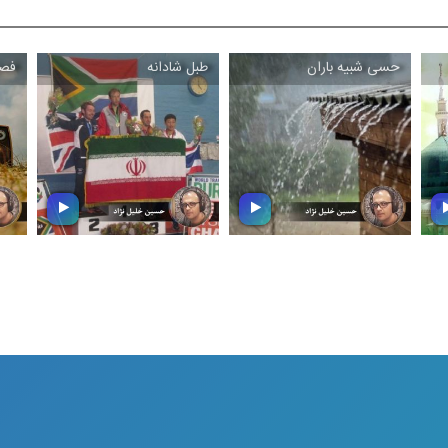
زیباترین تصنیف ها و ترانه
ولادت حضرت فاطمه (س) و
ها را در وصف وطن
گرامیداشت مقام شامخ
ه
جاودانمان ایران خواهید
مادر، در این بسته موسیقایی
از
شنید
از مادر و برای مادر بشنوید
ا
حسی شبیه باران
طبل شادانه
فصل
حسی شبیه باران
طبل شادانه
خا
دعوتید به شنیدن مجموعه
در این بسته ؛ مجموعه ای از
ز
دلچسبی از تصنیف و ترانه
موسیقی ورزشی را خواهید
حا
هایی از جنس باران
شنید