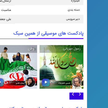
كلیدواژه
ارتحال,ا
دسته بندی
مناسبت ه
دبیر سرویس
علی جعفر
پادکست های موسیقی از همین سبک
رسول مهربانی
وطن
وطن
رسول مهربانی
در روزهای پر افتخار میهن 