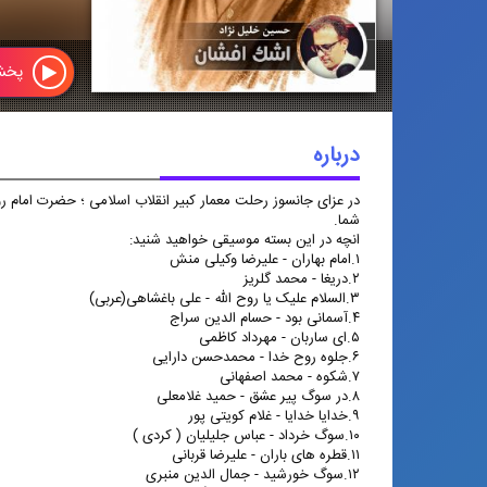
پخ
درباره
اشك افشان
در عزای جانسوز رحلت معمار کبیر انقلاب اسلامی ؛ حضرت امام رو
در عزای جانسوز رحلت معمار کبیر انقلاب
شما.
اسلامی ؛ حضرت امام روح الله ، بسته
انچه در این بسته موسیقی خواهید شنید:
موسیقی اشک افشان با تهیه کنندگی و
۱.امام بهاران - علیرضا وکیلی منش
اجرای حسین خلیل نژاد تهیه کننده رادیو
۲.دریغا - محمد گلریز
جوان تقدیم به شما.
۳.السلام علیک یا روح الله - علی باغشاهی(عربی)
۴.آسمانی بود - حسام الدین سراج
۵.ای ساربان - مهرداد کاظمی
۶.جلوه روح خدا - محمدحسن دارایی
۷.شکوه - محمد اصفهانی
۸.در سوگ پیر عشق - حمید غلامعلی
۹.خدایا خدایا - غلام کویتی پور
۱۰.سوگ خرداد - عباس جلیلیان ( کردی )
۱۱.قطره های باران - علیرضا قربانی
۱۲.سوگ خورشید - جمال الدین منبری