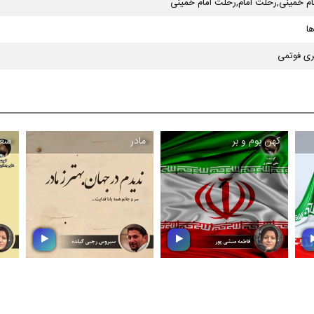
مام خمینی,رحلت امام,رحلت امام خمینی
ا
ی فوتمی
كهن بوم و بر
مادر
سعد
كهن بوم و بر
مادر
در این بسته موسیقایی
با عرض تبریك به مناسبت
،