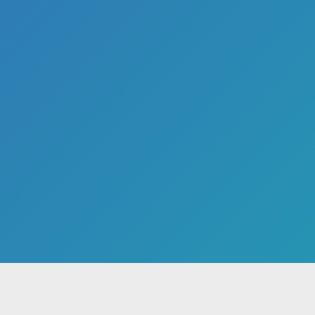
ن
هنرمندان