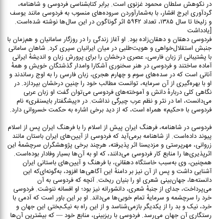
در نکوهش سلطان محمود غزنوی است. برابر کتابشناسی فردوسی و شاهنامه،
گردآوری ایرج افشار، با به‌شمارآوردن سروده‌های منسوب به فردوسی مانند یوسف
و زلیخا تا سال ۱۳۸۵، تعداد ۵۹۴۲ اثر گوناگون در این سال‌ها نوشته شده‌است.
[یادداشت
فردوسی دهقان و دهقان‌زاده بود. او آغاز زندگی را در روزگار سامانیان و هم‌زمان با
جنبش استقلال‌خواهی و هویت‌طلبی در میان ایرانیان سپری کرد. شاهان سامانی
با پشتیبانی از زبان فارسی، عصری درخشان را برای پرورش زبان و اندیشهٔ ایرانی
آماده ساختند و فردوسی در هنر سخنوری آشکارا وامدار گذشتگان خویش و همهٔ
آنانی است که در سده‌های سوم و چهارم هجری، زبان فارسی را به اوج رساندند و
او با بهره‌گیری از آن سرمایه، توانست مطالب خود را چنین درخشان بپردازد. در
نگاهی کلی دربارهٔ دانش و آموخته‌های فردوسی می‌توان گفت او زبان عربی
می‌دانست، اما در نثر و نظم عرب چیرگی نداشت. در «پیشگفتار بایسنقری» نام
فردوسی با «حکیم» همراه است، که از دید برخی اشاره به حکمت خسروانی دارد.
فردوسی در شاهنامه، فرهنگ ایران پیش از اسلام را با فرهنگ ایران پس از اسلام
پیوند داده‌است. از شاهنامه برمی‌آید که فردوسی از آیین‌های ایران باستان مانند
زروانی، مهرپرستی و مزدیسنا اثر پذیرفته، هرچند برخی پژوهشگران سرچشمهٔ این
اثرپذیری‌ها را منابع کار فردوسی می‌دانند، که او به آن‌ها بسیار وفادار بوده‌است.
همچنین، وی به‌سبب خاستگاه دهقانی، با فرهنگ و آیین‌های باستانی ایران
آشنایی داشت و پس از آن نیز بر دامنهٔ این آگاهی‌ها افزود، به‌گونه‌ای‌که این
دانسته‌ها، جهان‌بینی شعری او را بنیان ریخت. آنچه که فردوسی به آن
می‌پرداخت، جدای از جنبهٔ شعری، دانشورانه نیز بود؛ او افسانه ننوشت. فردوسی
خرد را سرچشمه و سرمایهٔ تمام خوبی‌ها می‌داند. او بر این باور است که آدمی با
خرد، نیک و بد را از یکدیگر بازمی‌شناسد و از این راه به نیک‌بختی این جهان و
رستگاری آن جهان می‌رسد. فردوسی با ریزبینی، منابع خود — که بیشترینِ آن‌ها