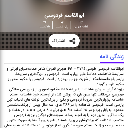
ابوالقاسم فردوسی
۲۶
۰۲
۲۶
قطعه صوتی
پلی لیست
پادکست
اشتراک
زندگی نامه
ابوالقاسم فردوسی طوسی (۳۲۹ – ۴۱۶ هجری قمری) شاعر حماسه‌سرای ایرانی و
سرایندهٔ شاهنامه، حماسهٔ ملی ایران، است. فردوسی را بزرگ‌ترین سرایندهٔ
پارسی‌گو دانسته‌اندکه از شهرت جهانی برخوردار است. فردوسی را حکیم سخن و
حکیم طوس گویند.
پژوهشگران سرودن شاهنامه را برپایهٔ شاهنامهٔ ابومنصوری از زمان سی سالگی
فردوسی می‌دانند. تنها سروده‌ای که روشن شده از اوست، خود شاهنامه است.
شاهنامه پرآوازه‌ترین سرودهٔ فردوسی و یکی از بزرگ‌ترین نوشته‌های ادبیات کهن
پارسی است. فردوسی شاهنامه را در ۳۸۴ ه‍.ق، سه سال پیش از برتخت‌نشستن
محمود، به‌پایان برد و در ۲۵ اسفند ۴۰۰ ه‍.ق برابر با ۸ مارس ۱۰۱۰ م، در هفتاد و
یک سالگی، تحریر دوم را به انجام رساند. سروده‌های دیگری نیز به فردوسی
منتسب شده‌اند، که بیشترشان بی‌پایه هستند. نامورترین آن‌ها به صورت مثنوی
به نام یوسف و زلیخا است. سرودهٔ دیگری که از فردوسی دانسته شده، هجونامه‌ای