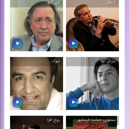
انتظار
بنی آدم
بومی
محلی ایرانی
موسیقی اركسترال (بی كلام)
موسیقی اركسترال بی كلام
مارش عزا
سوگ
انتظار
بنی آدم
قطعه ای برای ترمپت و
آهنگ در ستایش
اركستر سمفونیك با
انساندوستی
آهنگسازی ...
سمفونی حماسه خرمشهر
روح افزا
سوگ
مارش عزا