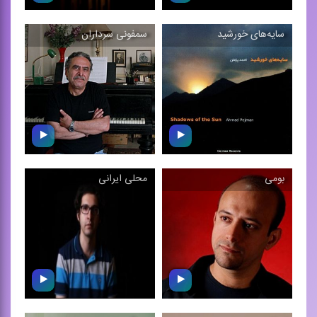
سایه‌های خورشید
سمفونی سرداران
سمفونی خورشید
مرثیه
اثری سمفونیك ساخته
دونوازی پیانو و ویولون سل
محمدرضا چراغعلی
بومی
محلی ایرانی
سایه‌های خورشید
سمفونی سرداران
قطعات موسیقی كلاسیك از
«سمفونی سرداران» ساخته
آلبوم "سایه های خورشید"
محمدسعید شریفیان