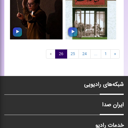
قطعه برای اركستر بزرگ
قطعه ی اركسترال در این
برپایه ی تم هایی از موسیقی
قطعه ی بی كلام، از آوا ...
...
سمفونی حماسه
»
26
25
24
...
1
«
روح افزا
خرمشهر
اثری برای اركستر از شهرام
سمفونی حماسه خرمشهر
توكلی
(همراه با دكلمه با اجرای ...
شبکه‌های رادیویی
ایران صدا
خدمات رادیو