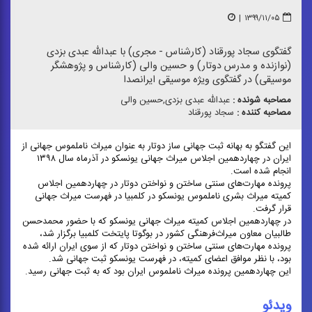
|
۱۳۹۹/۱۱/۰۵
گفتگوی سجاد پورقناد (کارشناس - مجری) با عبدالله عبدی بزدی
(نوازنده و مدرس دوتار) و حسین والی (کارشناس و پژوهشگر
موسیقی) در گفتگوی ویژه موسیقی ایرانصدا
مصاحبه شونده :
عبدالله عبدی بزدی,حسین والی
مصاحبه کننده :
سجاد پورقناد
این گفتگو به بهانه ثبت جهانی ساز دوتار به عنوان میراث ناملموس جهانی از
ایران در چهاردهمین اجلاس میراث جهانی یونسکو در آذرماه سال ۱۳۹۸
انجام شده است.
پرونده مهارت‌های سنتی ساختن و نواختن دوتار در چهاردهمین اجلاس
کمیته میراث بشری ناملموس یونسکو در کلمبیا در فهرست میراث جهانی
قرار گرفت.
در چهاردهمین اجلاس کمیته میراث جهانی یونسکو که با حضور محمدحسن
طالبیان معاون میراث‌فرهنگی کشور در بوگوتا پایتخت کلمبیا برگزار شد،
پرونده مهارت‌های سنتی ساختن و نواختن دوتار که از سوی ایران ارائه شده
بود، با نظر موافق اعضای کمیته، در فهرست یونسکو ثبت جهانی شد.
این چهاردهمین پرونده میراث ناملموس ایران بود که به ثبت جهانی رسید.
ویدئو