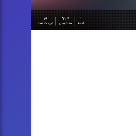
۶۴
۳':۲۱"
۱
قطعه
مدت زمان
دریافت شده