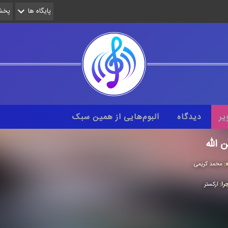
پایگاه ها
پخش 
یر
دیدگاه
آلبوم‌هایی از همین سبک
 الله
ه:
محمد كریمی
را:
اركستر