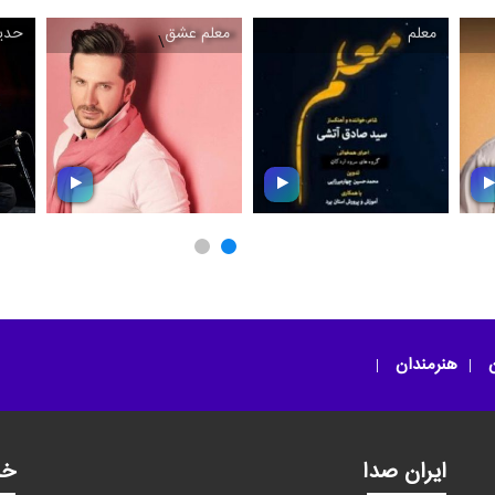
معلم
معلم عشق
حدی
\
\
معلم
معلم عشق
ن
هنرمندان
ایران صدا
خد