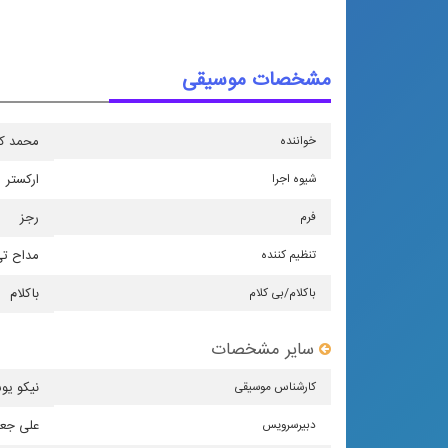
مشخصات موسیقی
خواننده
محمد ك
شیوه اجرا
اركستر
فرم
رجز
تنظیم كننده
مداح ت
باكلام/بی كلام
باکلام
سایر مشخصات
كارشناس موسیقی
نیکو یو
دبیرسرویس
علی جع