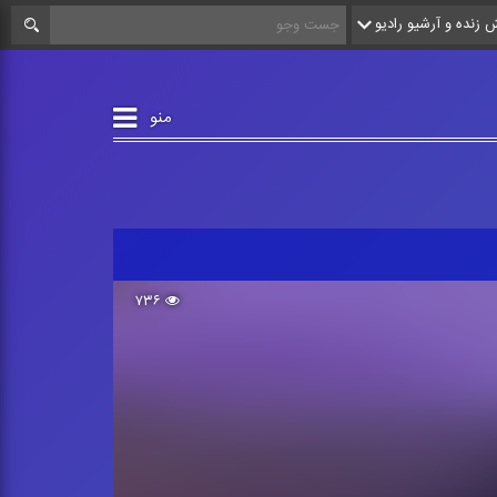
زنده و آرشیو رادیو
منو
۷۳۶