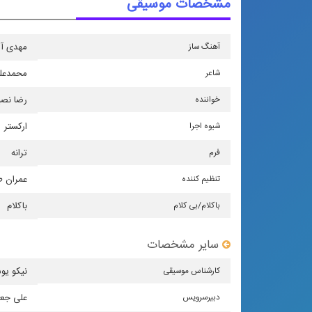
مشخصات موسیقی
آهنگ ساز
مهدی آر
شاعر
محمدعل
خواننده
رضا نص
شیوه اجرا
اركستر
فرم
ترانه
تنظیم كننده
عمران 
باكلام/بی كلام
باکلام
سایر مشخصات
كارشناس موسیقی
نیکو یو
دبیرسرویس
علی جع