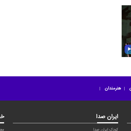
ن
هنرمندان
ایران صدا
خد
کودک ایران صدا
معا