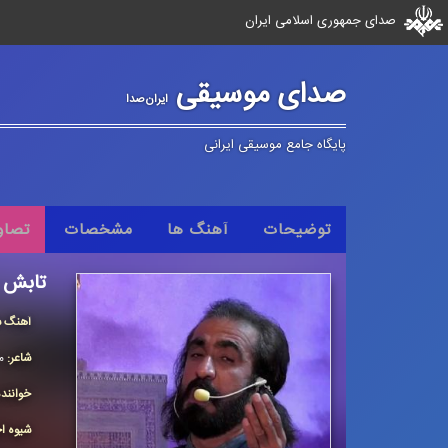
صدای جمهوری اسلامی ایران
صدای موسیقی
ایران‌صدا
پایگاه جامع موسیقی ایرانی
توضیحات
آهنگ ها
مشخصات
تصاو
تابش 
آهنگ س
شاعر:
م
خوانند
شیوه اج