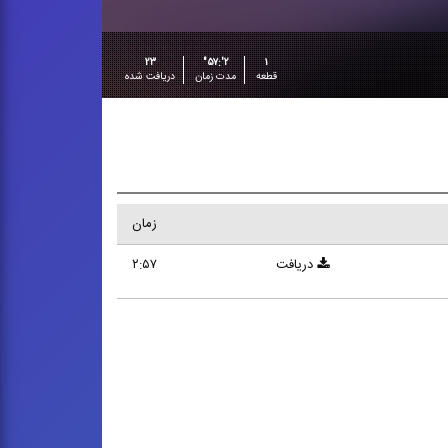
۲۳
۲':۵۷"
۱
قطعه
مدت زمان
دریافت شده
زمان
دریافت
۲:۵۷