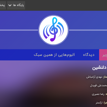
پایگاه ها
پخش 
یر
دیدگاه
آلبوم‌هایی از همین سبک
دلنشین
از:
مهدی آرامباش
حمدعلی قویدل
ه:
رضا نصیری
را:
اركستر