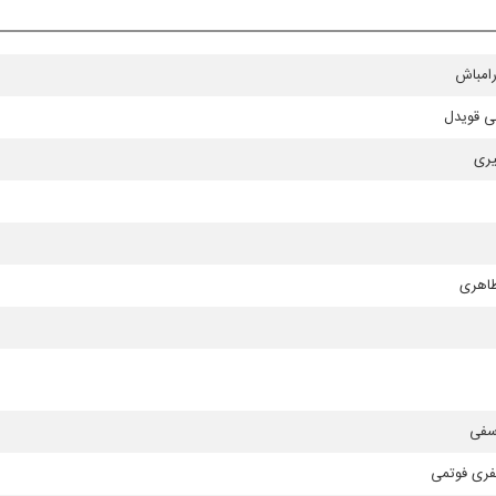
امباش
ی قویدل
یری
طاهری
سفی
فری فوتمی