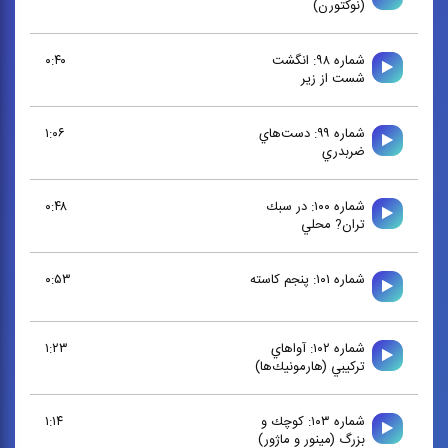
(نوكتورن)
شماره ۹۸: انگشت
۰:۴۰
شست از زير
شماره ۹۹: دست‌هاي
۱:۰۶
ضربدري
شماره ۱۰۰: در سبك
۰:۴۸
تران? محلي
شماره ۱۰۱: پنجم كاسته
۰:۵۳
شماره ۱۰۲: آواهاي
۱:۲۳
تركيبي (هارمونيك‌ها)
شماره ۱۰۳: كوچك و
۱:۱۴
بزرگ (مينور و ماژور)