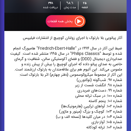
۳۴۸
۱':۱۸"
۲۵
قطعه
مدت زمان
دریافت شده
پخش همه قطعات
آثار پیانویی بلا بارتوک با اجرای زولتان کوچیچ از انتشارات فیلیپس
ضبط این آثار در سال ۱۹۹۴ در "Friedrich-Ebert-Halle" هامبورگ انجام
شده و توسط "Philips Classics" در سال ۱۹۹۵ منتشر شده است. کیفیت
صدابرداری دیجیتال (DDD) و فضای آکوستیکی سالن، شفافیت و گرمای
خاصی به صدای پیانو داده که اجرای کوچیچ را بیش از پیش زنده و
ملموس می‌کند. این آلبوم هم برای علاقه‌مندان به بارتوک ارزشمند است.
این آثار از مجموعهٔ میکروکوسموس (دفتر چهارم) اثر بلا بارتوک است:
شماره ۹۷: شب‌گونه (نوکتورن)
شماره ۹۸: انگشت شست از زیر
شماره ۹۹: دست‌های ضربدری
شماره ۱۰۰: در سبک ترانه محلی
شماره ۱۰۱: پنجم کاسته
شماره ۱۰۲: آواهای ترکیبی (هارمونیک‌ها)
شماره ۱۰۳: کوچک و بزرگ (مینور و ماژور)
شماره ۱۰۴: در میان کلیدها (نسخه الف و ب)
شماره ۱۰۵: آواز-بازی
شماره ۱۰۶: ترانه کودکانه