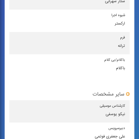
ستار سهرابی
شیوه اجرا
اركستر
فرم
ترانه
باكلام/بی كلام
باکلام
سایر مشخصات
كارشناس موسیقی
نیکو یوسفی
دبیرسرویس
علی جعفری فوتمی