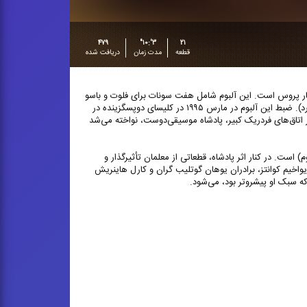
۴۷۹
۳':۱۰"
۲۱
قطعه
مدت زمان
دریافت شده
سیقی دربار پروس است. این آلبوم شامل هفت سونات برای فلوت و باسو
کنتینئو است که توسط سه نوازنده برجسته اجرا شده است: بارتولد کوییکن (فلوت عرضی)، برادرش ویلند کوییکن (ویلنسل) و باب ون اسپرن (هارپسیکورد). ضبط این آلبوم در مارس ۱۹۹۵ در کلیسای دوپسگزینده در
اتاق‌های فردریک کبیر، پادشاه موسیقی‌دوست، نواخته می‌شد
ت. در کنار اثر پادشاه، قطعاتی از معلمان تأثیرگذار و
یواخیم کوانتز، برادران یوهان گوتلیب گران و کارل هاینریش
که سبک او پیشروتر بود، می‌شود.