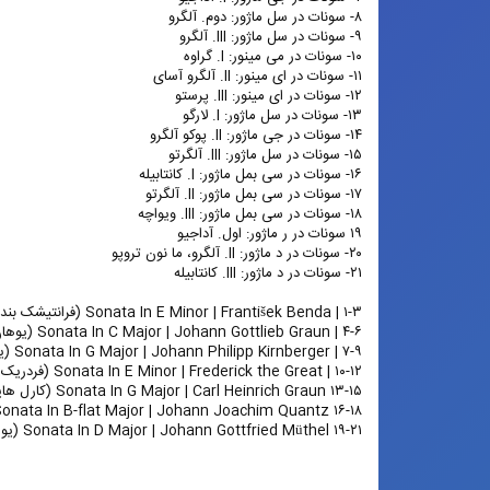
۸- سونات در سل ماژور: دوم. آلگرو
۹- سونات در سل ماژور: III. آلگرو
۱۰- سونات در می مینور: I. گراوه
۱۱- سونات در ای مینور: II. آلگرو آسای
۱۲- سونات در ای مینور: III. پرستو
۱۳- سونات در سل ماژور: I. لارگو
۱۴- سونات در جی ماژور: II. پوکو آلگرو
۱۵- سونات در سل ماژور: III. آلگرتو
۱۶- سونات در سی بمل ماژور: I. کانتابیله
۱۷- سونات در سی بمل ماژور: II. آلگرتو
۱۸- سونات در سی بمل ماژور: III. ویواچه
۱۹ سونات در ر ماژور: اول. آداجیو
۲۰- سونات در د ماژور: II. آلگرو، ما نون تروپو
۲۱- سونات در د ماژور: III. کانتابیله
۱-۳ | Sonata In E Minor | František Benda (فرانتیشک بندا)
۴-۶ | Sonata In C Major | Johann Gottlieb Graun (یوهان گوتلیب گران)
۷-۹ | Sonata In G Major | Johann Philipp Kirnberger (یوهان فیلیپ کیرنبرگر)
۱۰-۱۲ | Sonata In E Minor | Frederick the Great (فردریک کبیر)
۱۳-۱۵ Sonata In G Major | Carl Heinrich Graun (کارل هاینریش گران)
۱۶-۱۸ Sonata In B-flat Major | Johann Joachim Quantz (یوهان یواخیم کوانتس)
۱۹-۲۱ Sonata In D Major | Johann Gottfried Müthel (یوهان گوتفرید موتل)