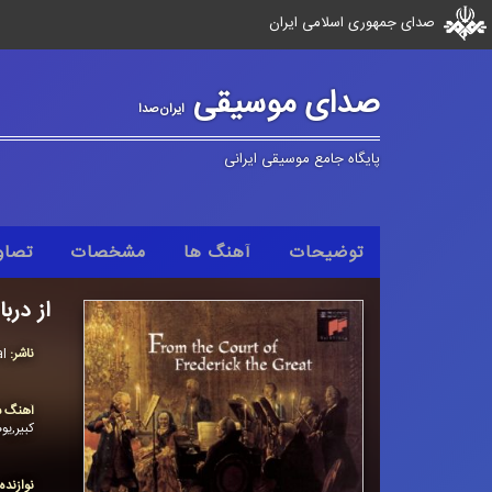
صدای جمهوری اسلامی ایران
صدای موسیقی
ایران‌صدا
پایگاه جامع موسیقی ایرانی
توضیحات
آهنگ ها
مشخصات
تصاو
از دربا
ناشر:
al
آهنگ س
كبیر,یو
نوازنده