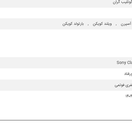
وتلیب گران
 آسپرن
,
ویلند كویكن
,
بارتولد كویكن
Sony Cla
رقناد
فری فوتمی
۱۴۰