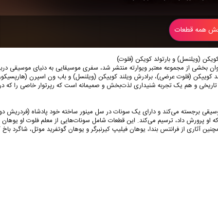
 همه قطعات
کویکن (ویلنسل) و بارتولد کویکن (فلوت)
ی کلاسیکال و به عنوان بخشی از مجموعه معتبر ویوارته منتشر شد، سفری موسیقایی به دنیای مو
تاریخی و هم یک تجربه شنیداری لذت‌بخش و صمیمانه است که رپرتوار خاصی را که در 
یقی برجسته می‌کند و دارای یک سونات در سل مینور ساخته خود پادشاه (فردریش دوم) اس
 که او پرورش داد، ترسیم می‌کند. این قطعات شامل سونات‌هایی از معلم فلوت او یوهان 
مچنین آثاری از فرانتس بندا، یوهان فیلیپ کیرنبرگر و یوهان گوتفرید موتل، شاگرد باخ 