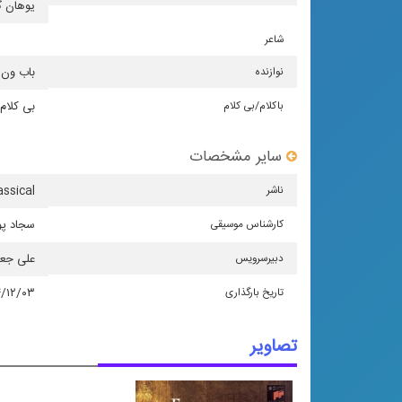
یوهان گ
شاعر
نوازنده
باب ون
باكلام/بی كلام
بی کلام
سایر مشخصات
ناشر
ssical
كارشناس موسیقی
سجاد پو
دبیرسرویس
علی جع
تاریخ بارگذاری
۴/۱۲/۰۳
تصاویر