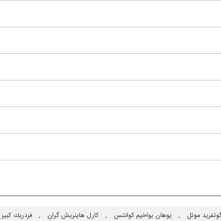
وتفرید موتل
,
یوهان یواخیم كوانتس
,
كارل هاینریش گران
,
فردریك كبیر