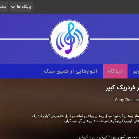
پایگاه ها
پخش 
یر
دیدگاه
آلبوم‌هایی از همین سبک
ر فردریک کبیر
Sony Classic
از:
یوهان گوتفرید موتل,یوهان یواخیم كوانتس,كارل هاینریش گران,فردریك
هان فیلیپ كیرنبرگر,فرانتیشك بندا,یوهان گوتلیب گران
:
باب ون آسپرن,ویلند كویكن,بارتولد كویكن