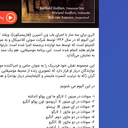
پخش
اثری برای سه ساز با اجرای باب ون آسپرن (هارپسیکورد)، ویلند 
این آلبوم که در سال ۱۹۹۶ توسط شرکت سون
هارلم هلند انجام شده است. این برنامه موسیقایی، هم یک سند 
به نمایش می‌گذارد.
این مجموعه نقش خود فردریک را به عنوان حامی و اجراکننده موس
نوازندگان دربار او قرار دارد که تصویری زنده از محیط موسیقایی
گران (که به ترتیب کنسرت مایستر و کاپلمایستر دربار بودند) و ه
در این آلبوم می شنویم:
۱- سونات در مینور: I. لارگو ما اون پوکو آندانته
۲- سونات در ای مینور: II. آریوسو، اون پوکو آلگرو
۳- سونات در ای مینور: III. پرستو
۴- سونات در دو ماژور: I. لارگو
۵- سونات در دو ماژور: دوم. آلگرو
۶- سونات در دو ماژور: III. آلگرو
۷- سونات در جی ماژور: I. آداجیو