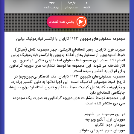
۳۳۷
۷':۰۳"
۴
قطعه
مدت زمان
دریافت شده
پخش همه قطعات
مجموعه سمفونی‌های بتهوون ۱۹۶۳ کارایان با ارکستر فیلارمونیک برلین
هربرت فون کارایان، رهبر افسانه‌ای اتریشی، چهار مجموعه کامل (سیکل)
ضبط استودیویی از سمفونی‌های نُه‌گانه بتهوون با ارکستر فیلارمونیک برلین
انجام داده است. این مجموعه‌ها به‌عنوان استانداردی طلایی در اجرای این
آثار شناخته می‌شوند. این مجموعه ها توسط انتشارات های دویچه گرامافون
و ای ام آی به انتشار رسیده است.
مجموعه سمفونی‌های بتهوون ۱۹۶۳ کارایان، یک شاهکار بی‌چون‌وچرا در
تاریخ ضبط موسیقی کلاسیک است. این اجرا نه‌تنها به دلیل تفسیر پرقدرت
و یکپارچه، بلکه به‌دلیل کیفیت ضبط ماندگار و تعیین استاندارد برای نسل‌ها،
جایگاهی افسانه‌ای دارد.
این مجموعه توسط انتشارات های دویچه گرامافون به صورت یک مجموعه
سی دی منتشر شده است.
در این مجموعه می شنویم:
موومان اول: آلگرو ویواچه
موومان دوم: آلگرتو
موومان سوم: تمپو دی منوئتو