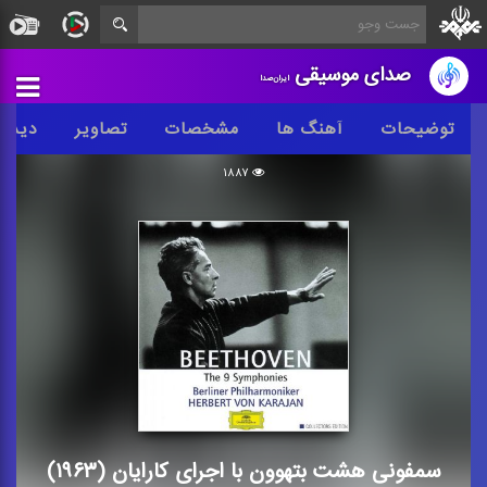
صدای موسیقی
ایران‌صدا
توضیحات
آهنگ ها
مشخصات
تصاویر
دیدگا
۱۸۸۷
سمفونی هشت بتهوون با اجرای کارایان (۱۹۶۳)