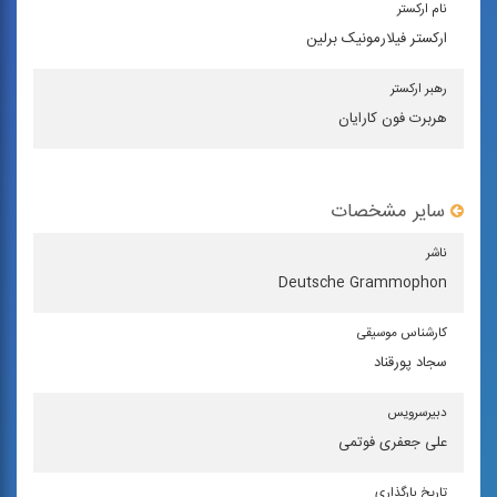
نام اركستر
ارکستر فیلارمونیک برلین
رهبر اركستر
هربرت فون کارایان
سایر مشخصات
ناشر
Deutsche Grammophon
كارشناس موسیقی
سجاد پورقناد
دبیرسرویس
علی جعفری فوتمی
تاریخ بارگذاری