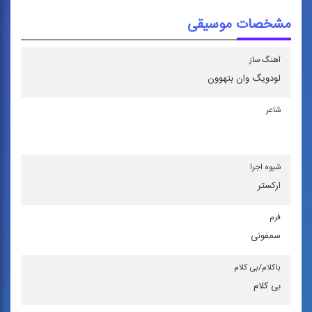
مشخصات موسیقی
آهنگ ساز
لودویگ وان بتهوون
شاعر
شیوه اجرا
اركستر
فرم
سمفونی‌
باكلام/بی كلام
بی کلام