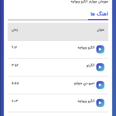
موومان چهارم: آلگرو ویواچه
آهنگ ها
عنوان
زمان
آلگرو ويواچه
۹:۱۶
آلگرتو
۳:۵۶
تمپو دي منوئتو
۵:۵۵
آلگرو ويواچه
۷:۰۳