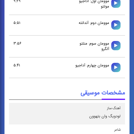
موومان اول: آداجيو
۹:۲۹
مولتو
موومان دوم: آندانته
۵:۵۱
موومان سوم: منئتو
۳:۵۶
آلگرو
موومان چهارم: آداجيو
۵:۴۱
مشخصات موسیقی
آهنگ ساز
لودویگ وان بتهوون
شاعر