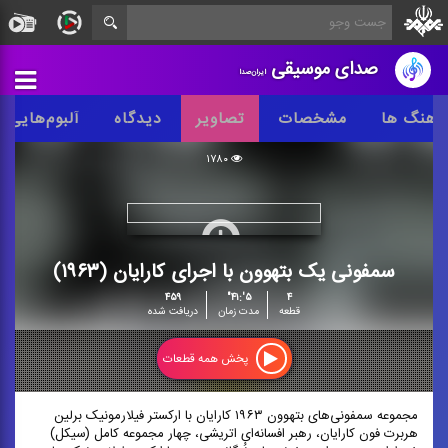
صدای موسیقی
ایران‌صدا
آهنگ ها
مشخصات
تصاویر
دیدگاه
آلبوم‌هایی 
۱۷۸۰
سمفونی یک بتهوون با اجرای کارایان (۱۹۶۳)
۴۵۹
۵':۴۱"
۴
قطعه
مدت زمان
دریافت شده
پخش همه قطعات
مجموعه سمفونی‌های بتهوون ۱۹۶۳ کارایان با ارکستر فیلارمونیک برلین
هربرت فون کارایان، رهبر افسانه‌ای اتریشی، چهار مجموعه کامل (سیکل)