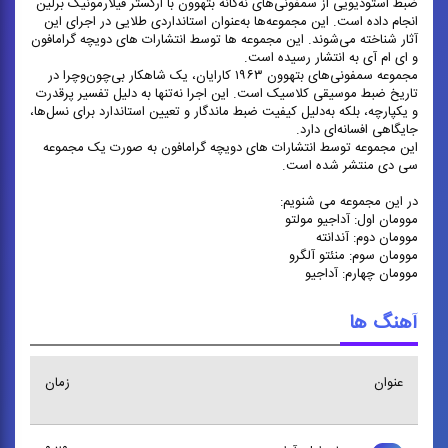
ضبط استودیویی از سمفونی‌های نُه‌گانه بتهوون با ارکستر فیلارمونیک برلین
انجام داده است. این مجموعه‌ها به‌عنوان استانداردی طلایی در اجرای این
آثار شناخته می‌شوند. این مجموعه ها توسط انتشارات های دویچه گرامافون
و ای ام آی به انتشار رسیده است.
مجموعه سمفونی‌های بتهوون ۱۹۶۳ کارایان، یک شاهکار بی‌چون‌وچرا در
تاریخ ضبط موسیقی کلاسیک است. این اجرا نه‌تنها به دلیل تفسیر پرقدرت
و یکپارچه، بلکه به‌دلیل کیفیت ضبط ماندگار و تعیین استاندارد برای نسل‌ها،
جایگاهی افسانه‌ای دارد.
این مجموعه توسط انتشارات های دویچه گرامافون به صورت یک مجموعه
سی دی منتشر شده است.
در این مجموعه می شنویم:
موومان اول: آداجیو مولتو
موومان دوم: آندانته
موومان سوم: منئتو آلگرو
موومان چهارم: آداجیو
آهنگ ها
عنوان
زمان