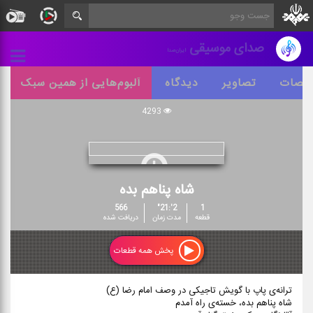
صدای موسیقی
ایران‌صدا
خصات
تصاویر
دیدگاه
آلبوم‌هایی از همین سبک
4293
شاه پناهم بده
566
2':21"
1
قطعه
مدت زمان
دریافت شده
پخش همه قطعات
ترانه‌ی پاپ با گویش تاجیکی در وصف امام رضا (ع)
شاه پناهم بده، خسته‌ی راه آمدم