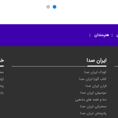
تو بهار منی
مناجات ۹۴
ن
هنرمندان
ایران صدا
خد
کودک ایران صدا
معا
کتاب گویا ایران صدا
اپل
قرآن ایران صدا
پخ
موسیقی ایران صدا
راد
دعا و نغمه های مذهبی
سخنرانی ایران صدا
پادپخش ایران صدا