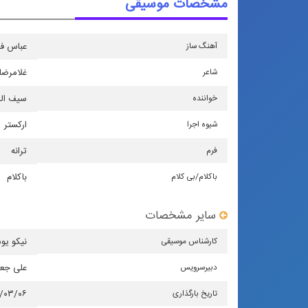
مشخصات موسیقی
آهنگ ساز
عباس ف
شاعر
غلامرضا
خواننده
سیف الد
شیوه اجرا
اركستر
فرم
ترانه
باكلام/بی كلام
باکلام
سایر مشخصات
كارشناس موسیقی
نیکو یو
دبیرسرویس
علی جع
تاریخ بارگذاری
۴/۰۳/۰۶