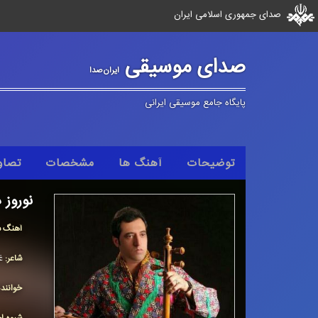
صدای جمهوری اسلامی ایران
صدای موسیقی
ایران‌صدا
پایگاه جامع موسیقی ایرانی
توضیحات
آهنگ ها
مشخصات
تصاو
نوروز 
آهنگ س
شاعر:
غ
خوانند
شیوه اج