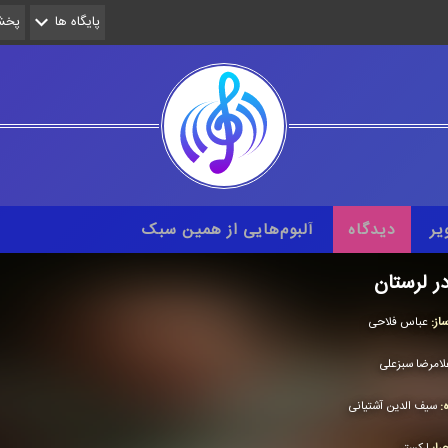
پایگاه ها
پخش 
یر
دیدگاه
آلبوم‌هایی از همین سبک
در لرستان
از:
عباس فلاحی
لامرضا سبزعلی
ه:
سیف الدین آشتیانی
را:
اركستر