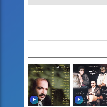
 و نی
خداحافظ
صد رنگ رنگ ۱
\
\
\