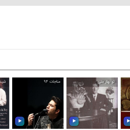
تو بهار منی
مناجات ۹۴
شیدا
\
\