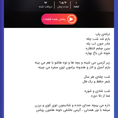
۹۶
۳':۰۵"
۱
قطعه
مدت زمان
دریافت شده
پخش همه قطعات
ترانه‌ی پاپ
بازم شد شب چله
مادر جون لب پله
ببین چشم انتظاره
خونه ش باغ بهاره
زیر کرسی می شینه و بچه ها و نوه هاشو با هم می بینه
بازم آجیل و انار و هندونه برامون توی سفره می چینه
شب چله‌ی هر سال
شعر حافظ و یک فال
شب شادی و شوره
غما از دلا دوره
داره می پیچه صدای خنده و شادیمون توی کوی و برزن
میشه با نور همدلی ، گرمی عاشقی خونه هامون روشن