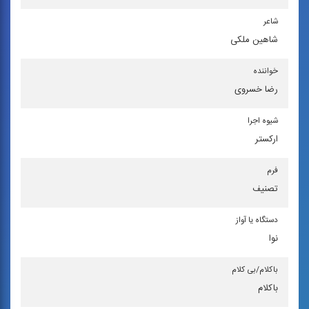
شاعر
شاهین ملكی
خواننده
رضا خسروی
شیوه اجرا
اركستر
فرم
تصنیف
دستگاه یا آواز
نوا
باكلام/بی كلام
باکلام