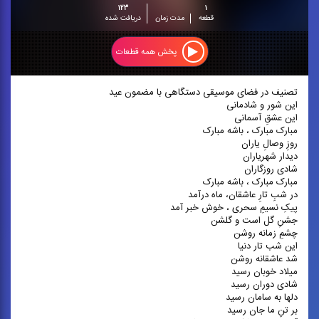
۱۲۳
۱
قطعه
مدت زمان
دریافت شده
پخش همه قطعات
تصنیف در فضای موسیقی دستگاهی با مضمون عید
این شور و شادمانی
این عشقِ آسمانی
مبارک مبارک ، باشه مبارک
روزِ وصالِ یاران
دیدار شهریاران
شادی روزگاران
مبارک مبارک ، باشه مبارک
در شبِ تارِ عاشقان، ماه درآمد
پیکِ نسیمِ سحری ، خوش خبر آمد
جشنِ گل است و گلشن
چشمِ زمانه روشن
این شب تار دنیا
شد عاشقانه روشن
میلاد خوبان رسید
شادی دوران رسید
دلها به سامان رسید
بر تنِ ما جان رسید