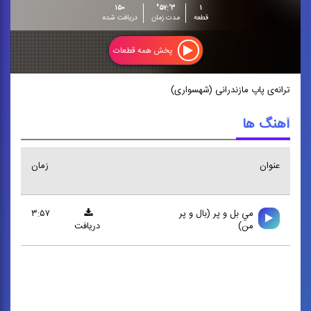
۱۵۰
۳':۵۷"
۱
قطعه
مدت زمان
دریافت شده
پخش همه قطعات
ترانه‌ی پاپ مازندرانی (شهسواری)
آهنگ ها
عنوان
زمان
مي بل و پر (بال و پر
۳:۵۷
من)
دریافت