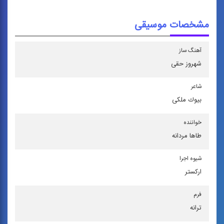
مشخصات موسیقی
آهنگ ساز
شهروز حقی
شاعر
بیوك ملكی
خواننده
طاها مردانه
شیوه اجرا
اركستر
فرم
ترانه