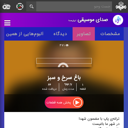
صدای موسیقی
ایران‌صدا
مشخصات
تصاویر
دیدگاه
آلبوم‌هایی از همین س
۴۷۱
باغ سرخ و سبز
۶۶
۲':۳۳"
۱
قطعه
مدت زمان
دریافت شده
پخش همه قطعات
ترانه‌ی پاپ با مضمون شهدا
در شهر ما باغیست