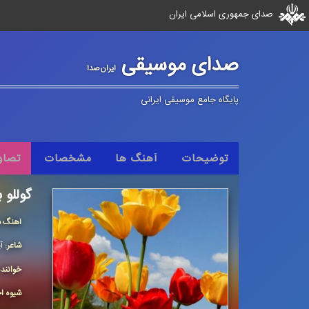
صدای جمهوری اسلامی ایران
صدای موسیقی
ایران‌صدا
پایگاه جامع موسیقی ایرانی
توضیحات
آهنگ ها
مشخصات
تصاو
گوللو ب
آهنگ س
شاعر:
آ
خوانند
شیوه اج