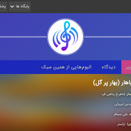
پایگاه ها
پخش 
یر
دیدگاه
آلبوم‌هایی از همین سبک
اهار (بهار پر گل)
از:
شاهرخ پناهی فرد
یدین تبریزلی
ه:
علی مسافر
را:
اركستر