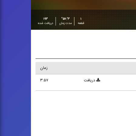
۱۹۳
۳':۵۷"
۱
قطعه
مدت زمان
دریافت شده
زمان
دریافت
۳:۵۷