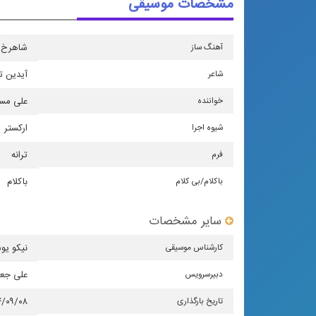
مشخصات موسیقی
آهنگ ساز
شاهرخ پ
شاعر
آیدین ت
خواننده
علی مسا
شیوه اجرا
اركستر
فرم
ترانه
باكلام/بی كلام
باکلام
سایر مشخصات
كارشناس موسیقی
نیکو یو
دبیرسرویس
علی جع
تاریخ بارگذاری
۴/۰۹/۰۸