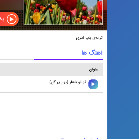
پخش
ترانه‌ی پاپ آذری
آهنگ ها
عنوان
گوللو باهار (بهار پر گل)