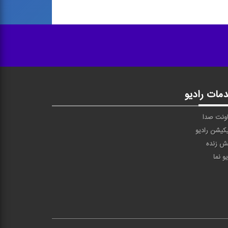
مات رادیو
ونت صدا
یکیشن رادیو
ش زنده
یو نما