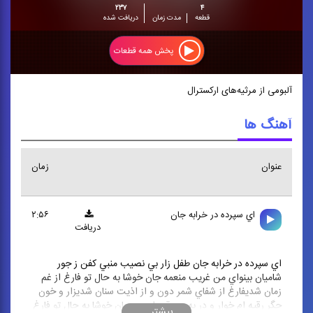
۲۳۷
۴
قطعه
مدت زمان
دریافت شده
پخش همه قطعات
آلبومی از مرثیه‌های ارکسترال
آهنگ ها
عنوان
زمان
اي سپرده در خرابه جان
۲:۵۶
دریافت
اي سپرده در خرابه جان طفل زار بي نصيب منبي كفن ز جور
شاميان بينواي من غريب منعمه جان خوشا به حال تو فارغ از غم
زمان شديفارغ از شفاي شمر دون و از اذيت سنان شديزار و خون
جگر رقيه ام خوار و در به در رقيه امعمه جان خوشا به حال تو فارغ