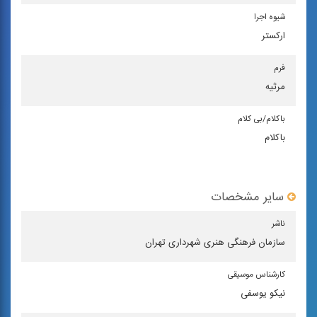
شیوه اجرا
اركستر
فرم
مرثیه
باكلام/بی كلام
باکلام
سایر مشخصات
ناشر
سازمان فرهنگی هنری شهرداری تهران
كارشناس موسیقی
نیکو یوسفی