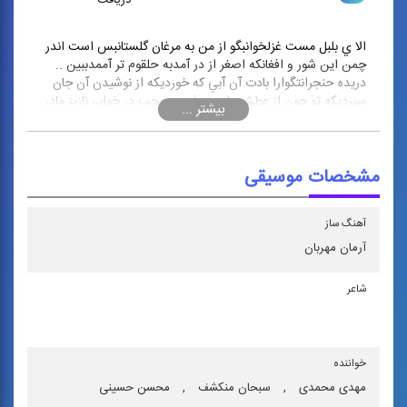
دریافت
الا ي بلبل مست غزلخوانبگو از من به مرغان گلستانبس است اندر
چمن اين شور و افغانكه اصغر از در آمدبه حلقوم تر آممدببين ..
دريده حنجرانتگوارا بادت آن آبي كه خورديكه از نوشيدن آن جان
سپرديكه تو چون از عطش يك دم فسرديعجب در خواب نازيز مادر
بي نيازيعجب در خواب نازينكردي اصغرم يك دم تو بازيدلم را خون
مكن بي صبر و تابمچرا ديگر نمي گويي جوابمچرا گشتي تو
خاموشمگر رفتي تو از هوشكه كردي جملگي ما را فراموش
مشخصات موسیقی
آهنگ ساز
آرمان مهربان
شاعر
خواننده
مهدی محمدی
,
سبحان منكشف
,
محسن حسینی