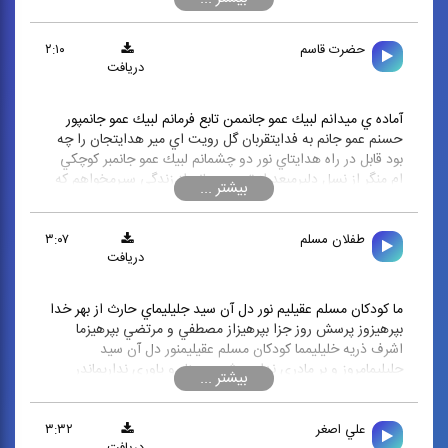
از غم زمان شديفارغ از شفاي شمر دون و از اذيت سنان شديزار و
خون جگر رقيه ام خوار و در به در رقيه ام
حضرت قاسم
۲:۱۰
دریافت
آماده ي ميدانم لبيك عمو جانممن تابع فرمانم لبيك عمو جانمپور
حسنم عمو جانم به فدايتقربان گل رويت اي مير هدايتجان را چه
بود قابل در راه هدايتاي نور دو چشمانم لبيك عمو جانمبر كوچكي
ام منگر از نسل دليرمبعد از تو عمو جانم از زندگي سيرمخواهم كه
در اين صحرا جاي تو بميرملبيك عمو جانم
طفلان مسلم
۳:۰۷
دریافت
ما كودكان مسلم عقيليم نور دل آن سيد جليليماي حارث از بهر خدا
بپرهيزوز پرسش روز جزا بپرهيزاز مصطفي و مرتضي بپرهيزما
اشرف ذريه خليليمما كودكان مسلم عقيليمنور دل آن سيد
جليليمامروز و بر مادري نداريمپشت و پناه و ياوري نداريماندر
غريبي ناصري نداريمما كودكان مسلم عقيليمنور دل آن سيد جليليم
علي اصغر
۳:۳۲