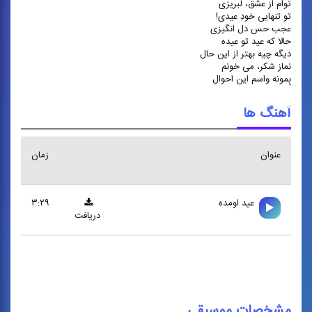
تواَم از عشق، لبریزی
تو تنهایی خودِ عیدی!
عجب حس دل انگیزی
حالا که عید تو عیده
دیگه چیه بهتر از این حال
نماز شکر، می خونم
بِمونه واسم این احوال
آهنگ ها
عنوان
زمان
عيد اومده
۳:۲۹
دریافت
مشخصات موسیقی