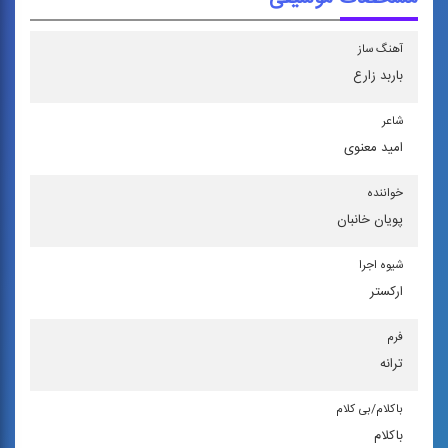
آهنگ ساز
باربد زارع
شاعر
امید معنوی
خواننده
پویان خانبان
شیوه اجرا
اركستر
فرم
ترانه
باكلام/بی كلام
باکلام