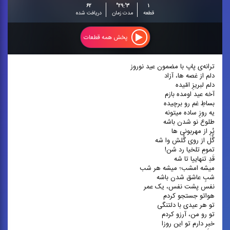
۶۲
۳':۲۹"
۱
قطعه
مدت زمان
دریافت شده
پخش همه قطعات
ترانه‌ی پاپ با مضمون عید نوروز
دلم از غصه ها، آزاد
دلم لبریزِ امّیده
آخه عید اومده بازم
بساطِ غم رو برچیده
یه روزِ ساده میتونه
طلوع نو شدن باشه
پُرِ از مهربونی ها
گُل از روی گُلش وا شه
تمومِ تلخیا رد شن!
قَدِ تنهاییا تا شه
میشه امشب؛ میشه هر شب
شبِ عاشق شدن باشه
نفس پشت نفس، یک عمر
هواتو جستجو کردم
تو هر عیدی با دلتنگی
تو رو من، آرزو کردم
خبر دارم تو این روزا