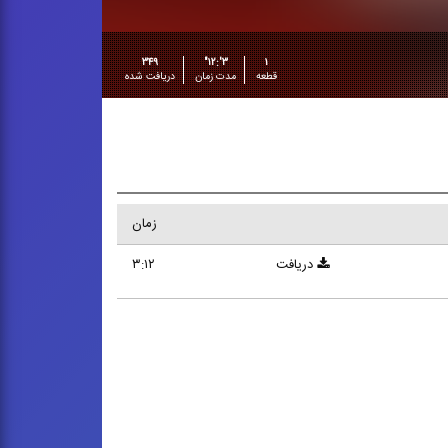
۳۴۹
۳':۱۲"
۱
قطعه
مدت زمان
دریافت شده
زمان
دریافت
۳:۱۲