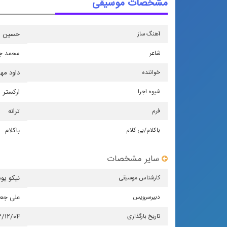
مشخصات موسیقی
آهنگ ساز
حسین ص
شاعر
محمد ج
خواننده
داود مهذ
شیوه اجرا
اركستر
فرم
ترانه
باكلام/بی كلام
باکلام
سایر مشخصات
كارشناس موسیقی
نیکو یو
دبیرسرویس
علی جع
تاریخ بارگذاری
۳/۱۲/۰۴