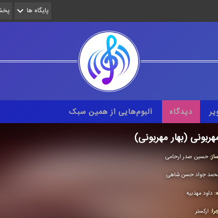
پایگاه ها
پخش 
یر
دیدگاه
آلبوم‌هایی از همین سبک
مهربونی (بهار مهربونی)
از:
حسین صدر ارحامی
حمد جواد حسن شاهی
ه:
داود مهذبیه
را:
اركستر