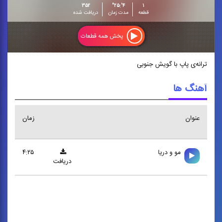
۳۵۲
۴':۲۵"
۱
قطعه
مدت زمان
دریافت شده
پخش همه قطعات
ترانه‌ی پاپ با گویش جنوبی
آهنگ ها
عنوان
زمان
مو و دريا
۴:۲۵
دریافت