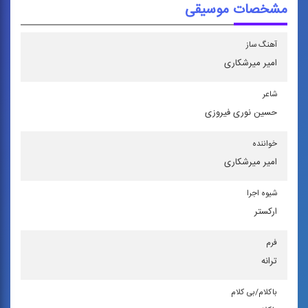
مشخصات موسیقی
آهنگ ساز
امیر میرشكاری
شاعر
حسین نوری فیروزی
خواننده
امیر میرشكاری
شیوه اجرا
اركستر
فرم
ترانه
باكلام/بی كلام