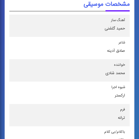
مشخصات موسیقی
آهنگ ساز
حمید گلشنی
شاعر
صادق آدینه
خواننده
محمد شادی
شیوه اجرا
اركستر
فرم
ترانه
باكلام/بی كلام