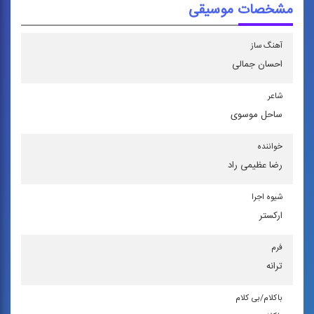
مشخصات موسیقی
آهنگ ساز
احسان جمالی
شاعر
ساحل موسوی
خواننده
رضا عظیمی راد
شیوه اجرا
اركستر
فرم
ترانه
باكلام/بی كلام