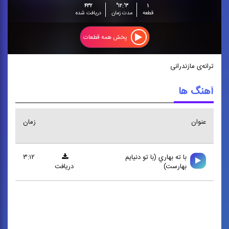
۴۳۲
۳':۱۲"
۱
قطعه
مدت زمان
دریافت شده
پخش همه قطعات
ترانه‌ی مازندرانی
آهنگ ها
عنوان
زمان
با ته بهاري (با تو دنيايم
۳:۱۲
بهارست)
دریافت