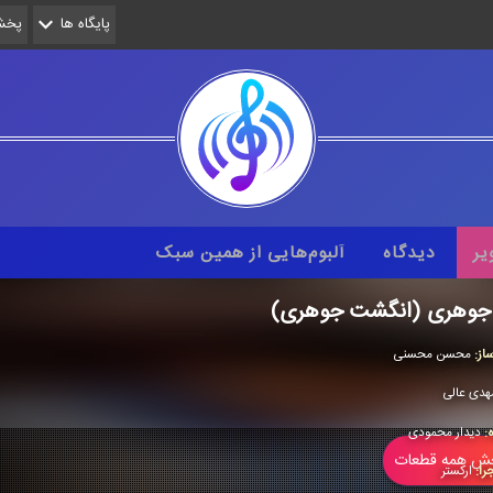
پایگاه ها
پخش 
یر
دیدگاه
آلبوم‌هایی از همین سبک
 جوهری (انگشت جوهری)
از:
محسن محسنی
هدی عالی
ه:
دیدار محمودی
 همه قطعات
را:
اركستر