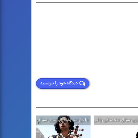
دیدگاه خود را بنویسید
ازی سرنای محمدعلی وفایی
با دل سوزونوم (روسری سبز)
حماسه حضور
\
\