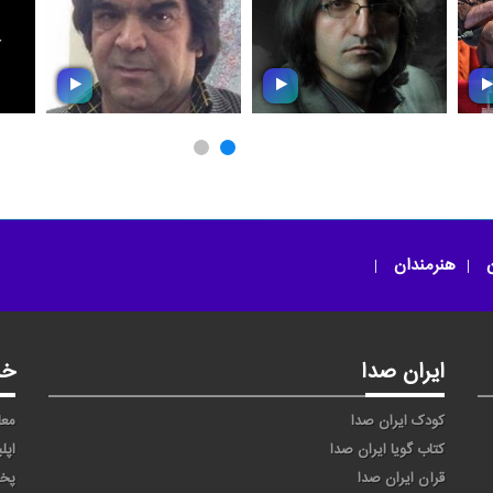
ر
امون از دل مو (امان از
یا ثامن الحجج
دل من)
ن
هنرمندان
ایران صدا
خد
کودک ایران صدا
معا
کتاب گویا ایران صدا
اپل
قرآن ایران صدا
پخ