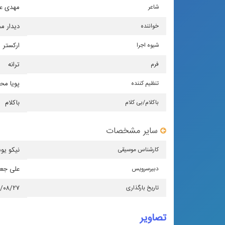
شاعر
مهدی عا
خواننده
دیدار م
شیوه اجرا
اركستر
فرم
ترانه
تنظیم كننده
پویا مح
باكلام/بی كلام
باکلام
سایر مشخصات
كارشناس موسیقی
نیکو یو
دبیرسرویس
علی جع
تاریخ بارگذاری
۳/۰۸/۲۷
تصاویر