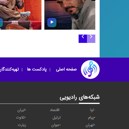
تنبور نوازی علی ‌اکب
یاد خوبان (فایزخوانی)
مرادی
صفحه اصلی
پادکست ها
تهیه‌کنندگا
شبکه‌های رادیویی
آوا
اقتصاد
ایران
پیام
ترتیل
تلاوت
تهران
جوان
زیارت