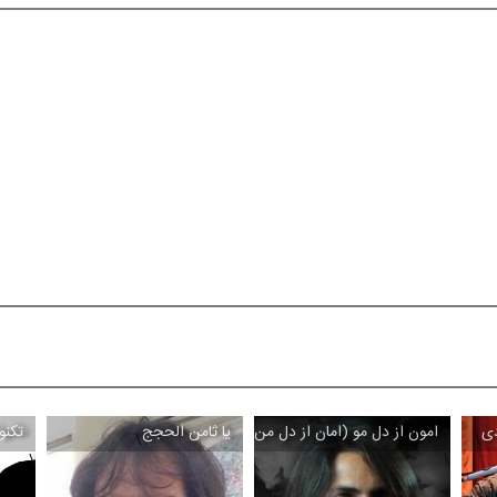
دی
امون از دل مو (امان از دل من)
یا ثامن الحجج
تکنو
\
\
\
\