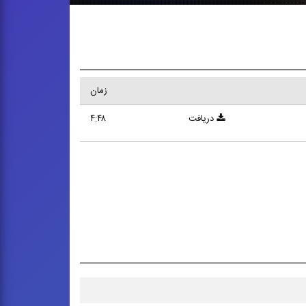
۳۷۷
۴':۴۸"
۱
قطعه
مدت زمان
دریافت شده
زمان
دریافت
۴:۴۸