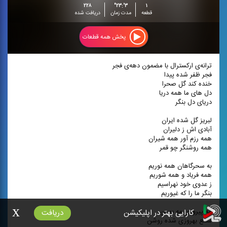
۲۲۸
۳':۲۳"
۱
قطعه
مدت زمان
دریافت شده
پخش همه قطعات
ترانه‌ی ارکسترال با مضمون دهه‌ی فجر
فجر ظفر شده پیدا
خنده کند گل صحرا
دل های ما همه دریا
دریای دل بنگر
لبریز گل شده ایران
آبادی اش ز دلیران
همه رزم آور همه شیران
همه روشنگر چو قمر
به سحرگاهان همه نوریم
همه فریاد و همه شوریم
ز عدوی خود نهراسیم
بنگر ما را که غیوریم
x
مه پیروزی مه بهمن
کارایی بهتر در اپلیکیشن
دریافت
شمع بهروزی شده روشن