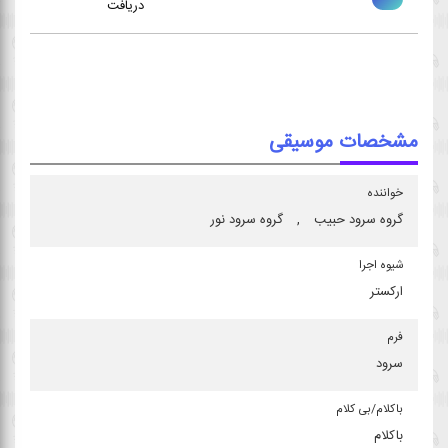
دریافت
مشخصات موسیقی
خواننده
گروه سرود حبیب
,
گروه سرود نور
شیوه اجرا
اركستر
فرم
سرود
باكلام/بی كلام
باکلام