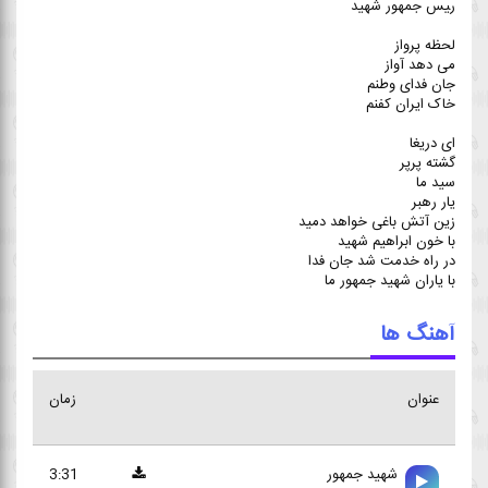
رﻴﺲ ﺟﻤﻬﻮر ﺷﻬﻴﺪ
ﻟﺤﻈﻪ ﭘﺮواز
ﻣﻰ دﻫﺪ آواز
ﺟﺎن ﻓﺪای وﻃﻨﻢ
ﺧﺎک اﻳﺮان ﻛﻔﻨﻢ
ای درﻳﻐﺎ
ﮔﺸﺘﻪ ﭘﺮﭘﺮ
ﺳﻴﺪ ﻣﺎ
ﻳﺎر رﻫﺒﺮ
زﻳﻦ آﺗﺶ ﺑﺎﻏﻰ ﺧﻮاﻫﺪ دﻣﻴﺪ
ﺑﺎ ﺧﻮن اﺑﺮاﻫﻴﻢ ﺷﻬﻴﺪ
در راه ﺧﺪﻣﺖ ﺷﺪ ﺟﺎن فدا
ﺑﺎ ﻳﺎران ﺷﻬﻴﺪ ﺟﻤﻬﻮر ﻣﺎ
آهنگ ها
عنوان
زمان
شهيد جمهور
3:31