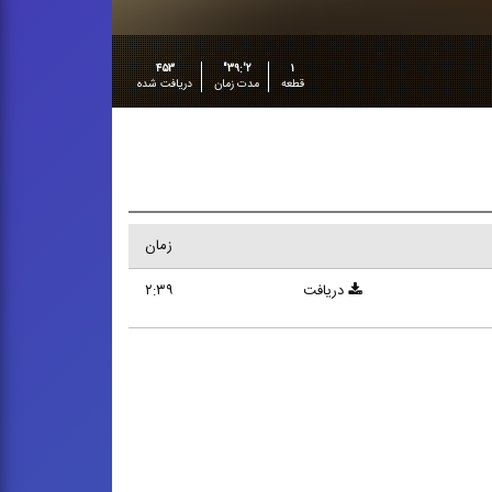
۴۵۳
۲':۳۹"
۱
قطعه
مدت زمان
دریافت شده
زمان
دریافت
۲:۳۹