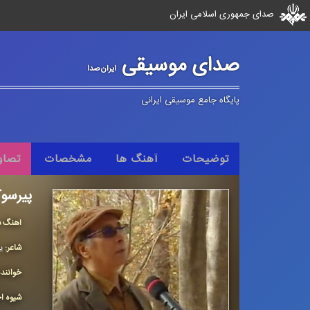
صدای جمهوری اسلامی ایران
صدای موسیقی
ایران‌صدا
پایگاه جامع موسیقی ایرانی
توضیحات
آهنگ ها
مشخصات
تصاو
پیرسوک
آهنگ س
شاعر:
ی
خوانند
شیوه اج