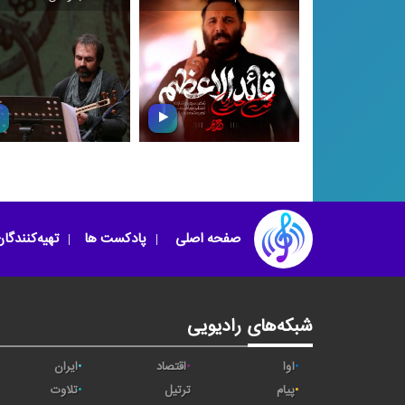
\
\
قائد الاعظم
افسانه جاودان
صفحه اصلی
پادکست ها
تهیه‌کنندگا
شبکه‌های رادیویی
آوا
اقتصاد
ایران
پیام
ترتیل
تلاوت