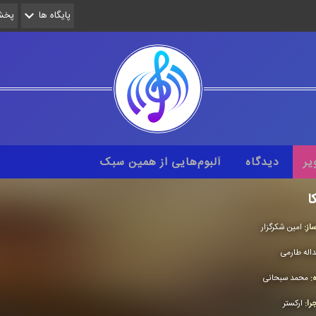
پایگاه ها
پخش 
یر
دیدگاه
آلبوم‌هایی از همین سبک
ا
از:
امین شكرگزار
داله طارمی
ه:
محمد سبحانی
را:
اركستر