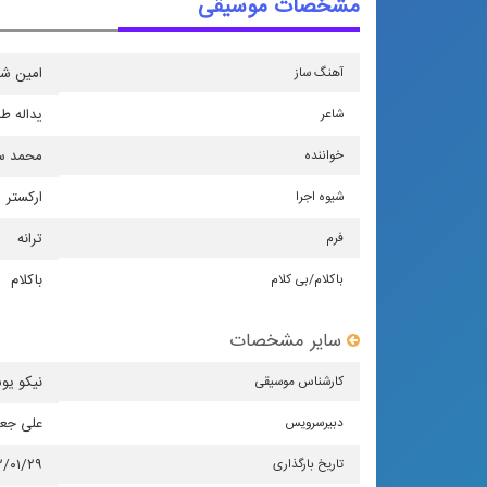
مشخصات موسیقی
آهنگ ساز
امین شك
شاعر
یداله ط
خواننده
محمد س
شیوه اجرا
اركستر
فرم
ترانه
باكلام/بی كلام
باکلام
سایر مشخصات
كارشناس موسیقی
نیکو یو
دبیرسرویس
علی جع
تاریخ بارگذاری
۲/۰۱/۲۹