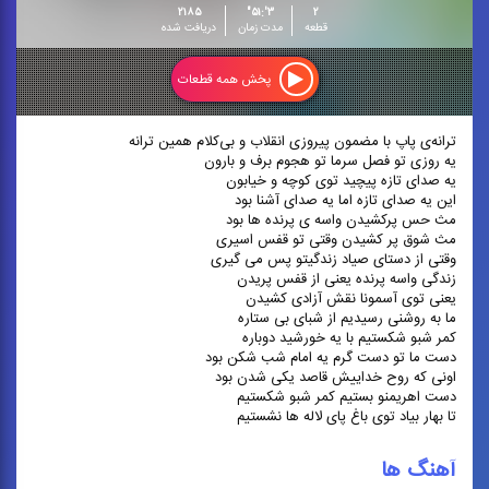
۲۱۸۵
۳':۵۱"
۲
قطعه
مدت زمان
دریافت شده
پخش همه قطعات
ترانه‌ی پاپ با مضمون پیروزی انقلاب و بی‌کلام همین ترانه
یه روزی تو فصل سرما تو هجوم برف و بارون
یه صدای تازه پیچید توی کوچه و خیابون
این یه صدای تازه اما یه صدای آشنا بود
مث حس پرکشیدن واسه ی پرنده ها بود
مث شوق پر کشیدن وقتی تو قفس اسیری
وقتی از دستای صیاد زندگیتو پس می گیری
زندگی واسه پرنده یعنی از قفس پریدن
یعنی توی آسمونا نقش آزادی کشیدن
ما به روشنی رسیدیم از شبای بی ستاره
کمر شبو شکستیم با یه خورشید دوباره
دست ما تو دست گرم یه امام شب شکن بود
اونی که روح خداییش قاصد یکی شدن بود
دست اهریمنو بستیم کمر شبو شکستیم
تا بهار بیاد توی باغ پای لاله ها نشستیم
آهنگ ها