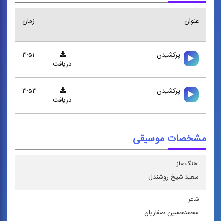
عنوان
زمان
پركشيدن
۳:۵۱
دریافت
پركشيدن
۳:۵۳
دریافت
مشخصات موسیقی
آهنگ ساز
سعید شیخ روشندل
شاعر
محمدحسین صفاریان