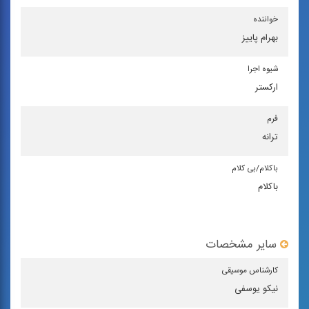
خواننده
بهرام پاییز
شیوه اجرا
اركستر
فرم
ترانه
باكلام/بی كلام
باکلام
سایر مشخصات
كارشناس موسیقی
نیکو یوسفی