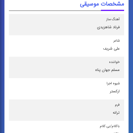
مشخصات موسیقی
آهنگ ساز
فرناد شاهزیدی
شاعر
علی شریف
خواننده
مسلم جهان پناه
شیوه اجرا
اركستر
فرم
ترانه
باكلام/بی كلام