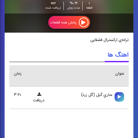
۷۸۲
۳':۲۰"
۱
قطعه
مدت زمان
دریافت شده
پخش همه قطعات
ترانه‌ی ارکسترال قشقایی
آهنگ ها
عنوان
زمان
ساري گيل (گل زرد)
۳:۲۰
دریافت