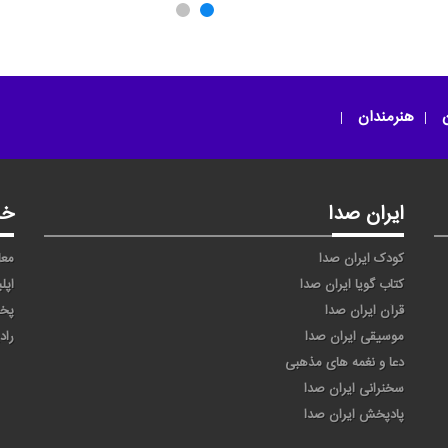
ر
امون از دل مو (امان از
یا ثامن الحجج
دل من)
ن
هنرمندان
ایران صدا
خد
کودک ایران صدا
معا
کتاب گویا ایران صدا
اپل
قرآن ایران صدا
پخ
موسیقی ایران صدا
راد
دعا و نغمه های مذهبی
سخنرانی ایران صدا
پادپخش ایران صدا