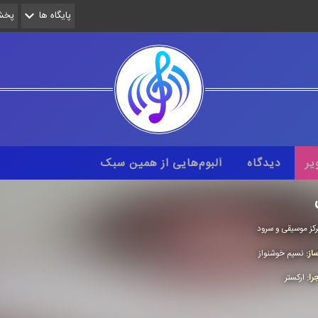
پایگاه ها
پخش 
یر
دیدگاه
آلبوم‌هایی از همین سبک
كز موسیقی و سرود
از:
نسیم خوشنواز
را:
اركستر