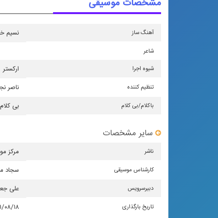
مشخصات موسیقی
آهنگ ساز
نسیم خو
شاعر
شیوه اجرا
اركستر
تنظیم كننده
ناصر نج
باكلام/بی كلام
بی کلام
سایر مشخصات
ناشر
مركز مو
كارشناس موسیقی
سجاد مح
دبیرسرویس
علی جع
تاریخ بارگذاری
۱/۰۸/۱۸