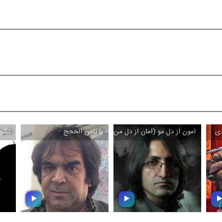
دی
امون از دل مو (امان از دل من)
یا ثامن الحجج
تکنو
\
\
\
\