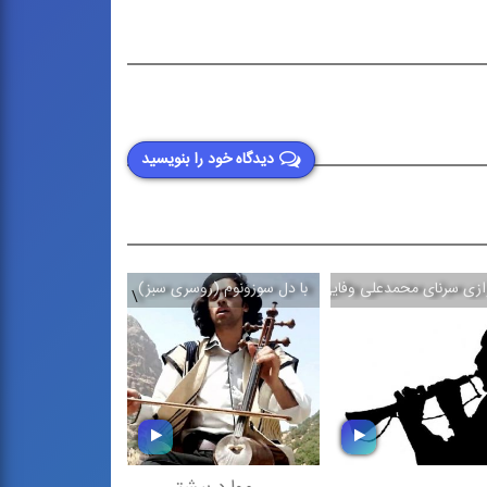
دیدگاه خود را بنویسید
ازی سرنای محمدعلی وفایی
با دل سوزونوم (روسری سبز)
حماسه حضور
\
\