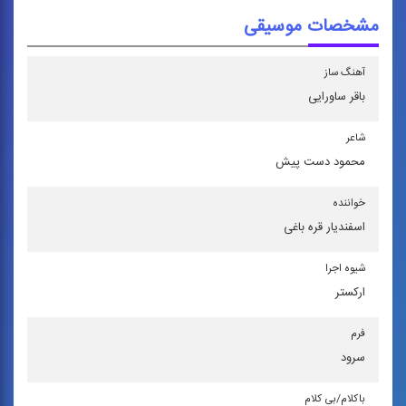
مشخصات موسیقی
آهنگ ساز
باقر ساورایی
شاعر
محمود دست‌ پیش
خواننده
اسفندیار قره‌ باغی
شیوه اجرا
اركستر
فرم
سرود
باكلام/بی كلام