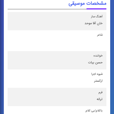
مشخصات موسیقی
آهنگ ساز
خان‌ آقا موحد
شاعر
خواننده
حسن بیات
شیوه اجرا
اركستر
فرم
ترانه
باكلام/بی كلام