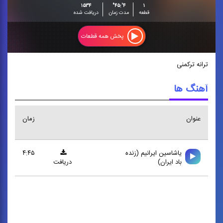
۱۵۳۴
۴':۴۵"
۱
قطعه
مدت زمان
دریافت شده
پخش همه قطعات
ترانه ترکمنی
آهنگ ها
عنوان
زمان
ياشاسين ايرانيم (زنده
۴:۴۵
باد ايران)
دریافت