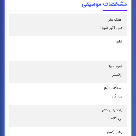
مشخصات موسیقی
آهنگ ساز
علی‌ اكبر شیدا
شاعر
شیوه اجرا
اركستر
دستگاه یا آواز
سه گاه
باكلام/بی كلام
بی کلام
رهبر اركستر