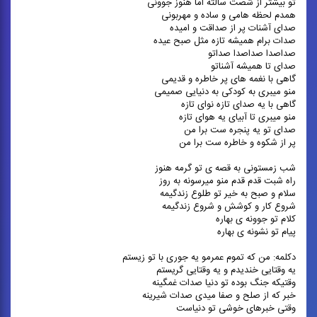
تو بیشتر از شصت سالته اما هنوز جوونی
همدم لحظه هامی و ساده و مهربونی
صدای آشنات پر از صداقت و امیده
صدات برام همیشه تازه مثل صبح عیده
صداصدا صداصدا صداتو
صدای تا همیشه آشناتو
گاهی با نغمه های پر خاطره و قدیمی
منو میبری به کودکی به دنیایی صمیمی
گاهی با یه صدای تازه نوای تازه
منو میبری تا آبیای یه هوای تازه
صدای تو یه پنجره ست برا من
پر از شکوه و خاطره ست برا من
شب زمستونی به قصه ی تو گرمه هنوز
راه شبت قدم قدم منو میرسونه به روز
سلام و صبح به خیر تو طلوع زندگیمه
شروع کار و کوشش و شروع زندگیمه
کلام تو جوونه ی بهاره
پیام تو نشونه ی بهاره
دکلمه: من که تموم عمرمو یه جوری با تو زیستم
یه وقتایی خندیدم و یه وقتایی گریستم
وقتیکه جنگ بوده تو دنیا صدات غمگینه
خبر که از صلح و صفا میدی صدات شیرینه
وقتی خبرهای خوشی تو دنیاست