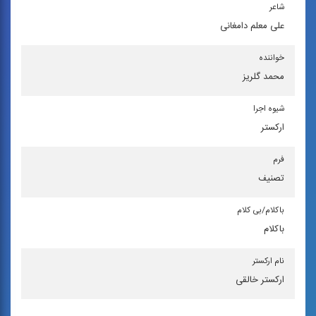
شاعر
علی معلم ‌دامغانی
خواننده
محمد گلریز
شیوه اجرا
اركستر
فرم
تصنیف
باكلام/بی كلام
باکلام
نام اركستر
ارکستر خالقی