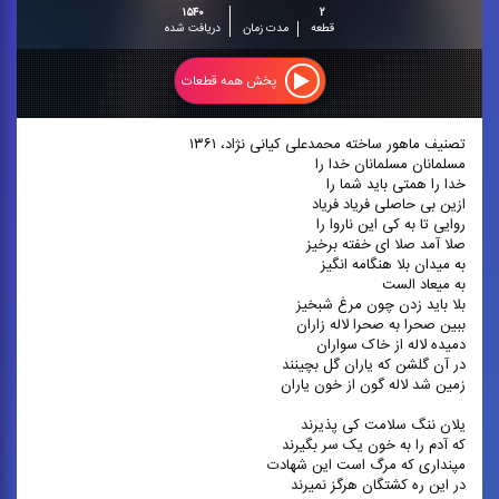
۱۵۴۰
۲
قطعه
مدت زمان
دریافت شده
پخش همه قطعات
تصنیف ماهور ساخته محمدعلی کیانی‌ نژاد، ۱۳۶۱
مسلمانان مسلمانان خدا را
خدا را همتی باید شما را
ازین بی حاصلی فریاد فریاد
روایی تا به کی این ناروا را
صلا آمد صلا ای خفته برخیز
به میدان بلا هنگامه انگیز
به میعاد الست
بلا باید زدن چون مرغ شبخیز
ببین صحرا به صحرا لاله زاران
دمیده لاله از خاک سواران
در آن گلشن که یاران گل بچینند
زمین شد لاله گون از خون یاران
یلان ننگ سلامت کی پذیرند
که آدم را به خون یک سر بگیرند
مپنداری که مرگ است این شهادت
در این ره کشتگان هرگز نمیرند