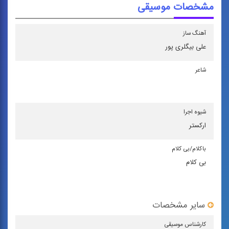
مشخصات موسیقی
آهنگ ساز
علی بیگلری‌ پور
شاعر
شیوه اجرا
اركستر
باكلام/بی كلام
بی کلام
سایر مشخصات
كارشناس موسیقی