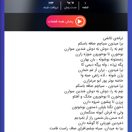
۲۶۳
۴':۱۲"
۱
قطعه
مدت زمان
دریافت شده
پخش همه قطعات
ترانه‌ی تالشی
برا میدون سیاچم صافه باسکم
چَم بَه را، دوش بَه دوش مَندین سوارِن
بوخورِن تا بوخورون سَوزَه زارِن
زمستونَه بوشونَه ، بان بهارِن
پِگه پَردَه ، ولَه پرگَه دیمی کا
بَرا مَیدون ، بَران اَز غم خمارِن
بِژَن شونَه ، اَدَه زلفی صبَه وا
خاسَه بونَر پور آبو مرغزارِن
بَرا مَیدون ، سیاچَم صافَه باسکَم
چَم بَه را، دوش بَه دوش مَندین سوارِن
بوخورِن تا بوخورون مانگ و آفتاو
پِرِزن تا بِنِشون سَروَه دارِن
دَخونَ نگتا بلبِلن دَستون بوخونون
ولی نَه فَرش آبونَه سنگسارِن
آده سس،یار،سَسی راز اَز بَمَردیم
دَمَردین غوربَتی کا گوشَه دارِن
بیا به میدان، سیاه چشم،افرای صاف راست قامت