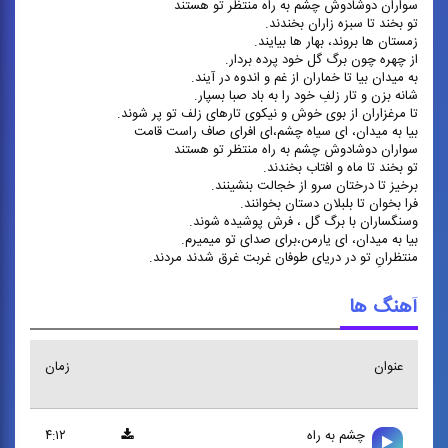
سواران دوشادوش چشم به راه منتظر تو هستند
تو بخند تا سبزه زاران بخندند.
زمستان ها بروند، بهار ها بیایند.
از چهره چون برگ گل خود پرده بردار.
به میدان بیا تا خماران از غم و اندوه در آیند.
شانه بزن و تار زلفِ خود را به باد صبا بسپار.
تا مرغزاران از بوی خوش و نیکوی تارهای زلف تو پر شوند.
بیا به میدان، ای سیاه چشم،ای افرای صاف راست قامت
سواران دوشادوش چشم به راه منتظر تو هستند
تو بخند تا ماه و افتاب بخندند.
برخیز تا درختان سرو از خجالت بنشینند.
فرا بخوان تا بلبلان دستان بخوانند.
وسنگساران با برگ گل ، فرش پوشیده شوند.
بیا به میدان، ای یارمن،برای صدای تو میمیرم.
منتظرانِ تو در دریای طوفان غربت غرق شدند مردند. ‏
آهنگ ها
عنوان
زمان
چشم به راه
۴:۱۲