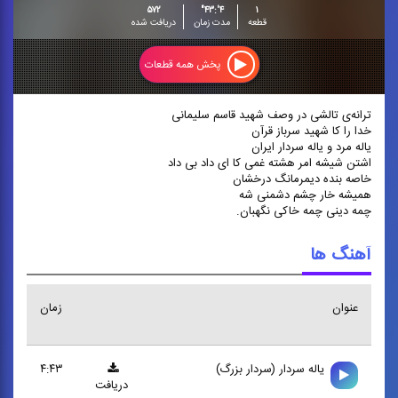
۵۷۲
۴':۴۳"
۱
قطعه
مدت زمان
دریافت شده
پخش همه قطعات
ترانه‌ی تالشی در وصف شهید قاسم سلیمانی
خدا را کا شهید سرباز قرآن
یاله مرد و یاله سردار ایران
اشتن شیشه امر هشته غمی کا ای داد بی داد
خاصه بنده دیمرمانگ درخشان
همیشه خار چشم دشمنی شه
چمه دینی چمه خاکی نگهبان. ‏
آهنگ ها
عنوان
زمان
ياله سردار (سردار بزرگ)
۴:۴۳
دریافت