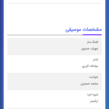
مشخصات موسیقی
آهنگ ساز
مهراب مسرور
شاعر
عباداله اكبری
خواننده
محمد حسینی
شیوه اجرا
اركستر