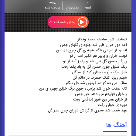
۲۹۴۸
۱
قطعه
مدت زمان
دریافت شده
پخش همه قطعات
تصنیف شور ساخته مجید وفادار
آمد دور خزان طی شد جلوه ی گلهای چمن
افسرد از غم دی ناگه غنچه ی گل چون دل من
نوبت خزان و پاییز غم انگیز آمد از نو
روزگار حسن گل طی شد و پاییز آمد از نو
زلف سنبل چون حسن گل به باد یغما رفت
بلبل ترک باغ و بستان کرد از غم گل
شبنم ریزد اشک حسرت در ماتم گل
ساقی می ده کز غم گردون شد دل تنگم
لاله صفت خون شد پژمرده چون برگ خزان چهره ی من
ز خزان فزایدم می دهد خبر چمن
از خزان عمر من شور زندگانی رفت
دوره ی جوان رفت
عهد شباب شد سپری از گردش دوران چون عمر گل
آهنگ ها