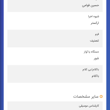
حسین قوامی
شیوه اجرا
اركستر
فرم
تصنیف
دستگاه یا آواز
شور
باكلام/بی كلام
باکلام
سایر مشخصات
كارشناس موسیقی