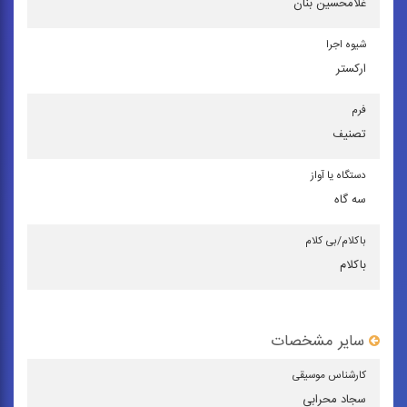
غلامحسین بنان
شیوه اجرا
اركستر
فرم
تصنیف
دستگاه یا آواز
سه گاه
باكلام/بی كلام
باکلام
سایر مشخصات
كارشناس موسیقی
سجاد محرابی